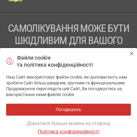
САМОЛІКУВАННЯ МОЖЕ БУТИ
ШКІДЛИВИМ ДЛЯ ВАШОГО
ЗДОРОВ’Я
Файли cookie
та політика конфіденційності
ПЕРЕД ЗАСТОСУВАННЯМ ПРЕПАРАТУ ПРОКОНСУЛЬТУЙТЕСЬ
З ЛІКАРЕМ
Наш Сайт використовує файли cookie, які допомагають нам
✕
зробити Сайт більш швидким, зручним та функціональним.
ТОВ «АПТЕКА 911.ЮА» Код ЄДРПОУ 43631965.
Продовжуючи переглядати цей Сайт, Ви погоджуєтесь на
використання нами файлів cookie.
Відмова від відповідальності
© 2014-2026. Медична інформаційна система АПТЕКА911.ЮА
Погоджуюсь
Всі аптеки
на мапі
Розробка і підтримка сайту -
wu.ua
Дізнатися більше можна на сторінці
Політика конфіденційності
ОСНОВНЕ
ДЕ Є
АНАЛОГИ
ВІДГУКИ