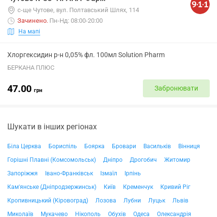
с-ще Чутове, вул. Полтавський Шлях, 114
Зачинено
.
Пн-Нд: 08:00-20:00
На мапі
Хлоргексидин р-н 0,05% фл. 100мл Solution Pharm
БЕРКАНА ПЛЮС
47.00
Забронювати
грн
Шукати в інших регіонах
Біла Церква
Бориспіль
Боярка
Бровари
Васильків
Вінниця
Горішні Плавні (Комсомольськ)
Дніпро
Дрогобич
Житомир
Запоріжжя
Івано-Франківськ
Ізмаїл
Ірпінь
Кам'янське (Дніпродзержинськ)
Київ
Кременчук
Кривий Ріг
Кропивницький (Кіровоград)
Лозова
Лубни
Луцьк
Львів
Миколаїв
Мукачево
Нікополь
Обухів
Одеса
Олександрія