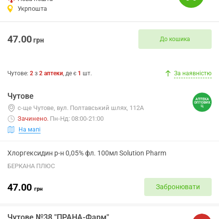
Укрпошта
47.00
До кошика
грн
Чутове
:
2
з
2
аптеки
, де є
1
шт.
За наявністю
Чутове
с-ще Чутове, вул. Полтавський шлях, 112А
Зачинено
.
Пн-Нд: 08:00-21:00
На мапі
Хлоргексидин р-н 0,05% фл. 100мл Solution Pharm
БЕРКАНА ПЛЮС
47.00
Забронювати
грн
Чутове №38 "ПРАНА-Фарм"