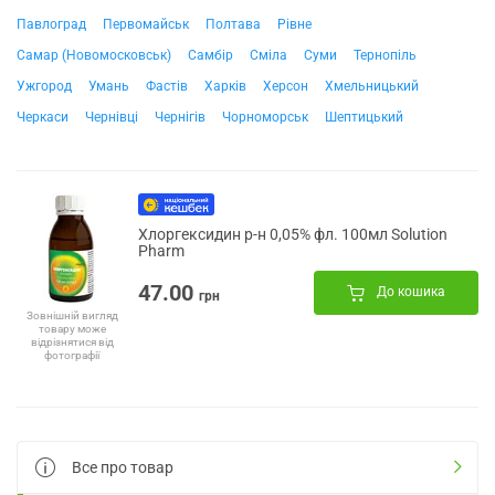
Павлоград
Первомайськ
Полтава
Рівне
Самар (Новомосковськ)
Самбір
Сміла
Суми
Тернопіль
Ужгород
Умань
Фастів
Харків
Херсон
Хмельницький
Черкаси
Чернівці
Чернігів
Чорноморськ
Шептицький
Хлоргексидин р-н 0,05% фл. 100мл Solution
Pharm
47.00
До кошика
грн
Зовнішній вигляд
товару може
відрізнятися від
фотографії
Все про товар