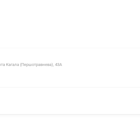
нта Кагала (Першотравнева), 43А