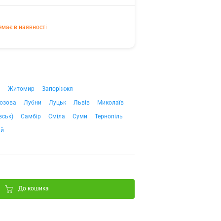
емає в наявності
ч
Житомир
Запоріжжя
озова
Лубни
Луцьк
Львів
Миколаїв
вськ)
Самбір
Сміла
Суми
Тернопіль
ий
До кошика