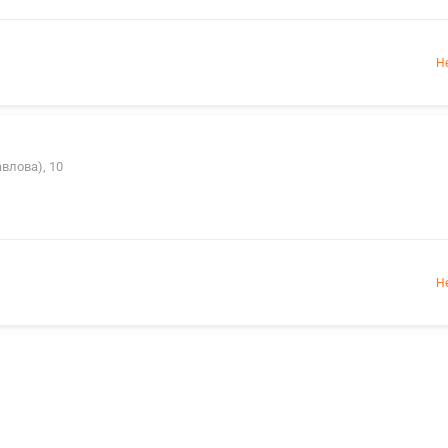
Н
авлова), 10
Н