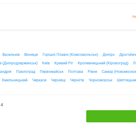
Н
Васильків
Вінниця
Горішні Плавні (Комсомольськ)
Дніпро
Дрогоби
е (Дніпродзержинськ)
Київ
Кривий Ріг
Кропивницький (Кіровоград)
Л
андрія
Павлоград
Первомайськ
Полтава
Рівне
Самар (Новомоско
Хмельницький
Черкаси
Чернівці
Чернігів
Чорноморськ
Шептицьк
14