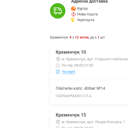
Адресна доставка
Кур'єр
Нова пошта
Укрпошта
Кременчук
:
4
з
12
аптек
, де є
1
шт.
Кременчук 10
м. Кременчук, вул. Старшого лейтена
Пн-Нд: 08:00-21:00
На мапі
Гліатилін капс. 400мг №14
ІТАЛФАРМАКО С.П.А.
Кременчук 15
м. Кременчук, вул. Лікаря Бончука, 1