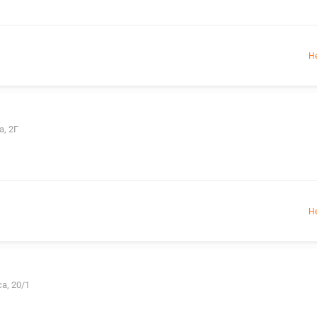
Н
а, 2Г
Н
а, 20/1