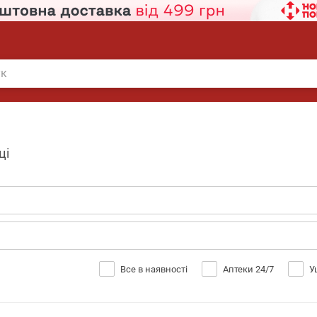
ці
Все в наявності
Аптеки 24/7
У