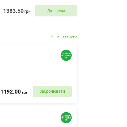
1383.50
До кошика
грн
За наявністю
1192.00
Забронювати
грн