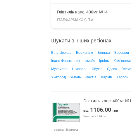
Гліатилін капс. 400мг №14
ІТАЛФАРМАКО С.П.А.
Шукати в інших регіонах
Біла Церква
Бориспіль
Боярка
Бровари
Івано-Франківськ
Ізмаїл
Ірпінь
Кам'янськ
Мукачево
Нікополь
Обухів
Одеса
Олекс
Ужгород
Умань
Фастів
Харків
Херсон
Гліатилін капс. 400мг №
1106.00
від
грн
Упаковка / 14 шт.
Зовнішній вигляд