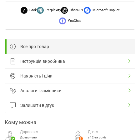
Grok
Perplexity
ChatGPT
Microsoft Copilot
YouChat
Все про товар
Інструкція виробника
Наявність і ціни
Аналоги і замінники
Залишити відгук
Кому можна
Дорослим
Дітям
Дозволено
з 12-ти років