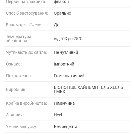
Первинна упаковка:
флакон
Спосіб застосування:
Орально
Взаємодія з їжею:
До
Температура
від 5°C до 25°C
зберігання:
Чутливість до світла:
Не чутливий
Ознака:
Імпортний
Походження:
Гомеопатичний
БІОЛОГІШЕ ХАЙЛЬМІТТЕЛЬ ХЕЕЛЬ
Виробник:
ГМБХ
Країна виробництва:
Німеччина
Заявник:
Heel
Умови відпуску:
Без рецепта