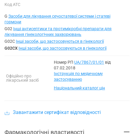
Код АТС
G
Засоби для лікування сечостатевої системи і статеві
гормони
G02
Інші антисептики та протимікробні препарати для
лікування гінекологічних захворювань
G02C
Інші засоби, що застосовуються в гінекології
G02CX
Інші засоби, що застосовуються в гінекології
Номер РП
UA/7867/01/01
від
07.02.2018
Інструкція по медичному
Офіційно про
застосуванню
лікарський засіб
Національний каталог цін
Завантажити сертифікат відповідності
Фармакологічні властивості