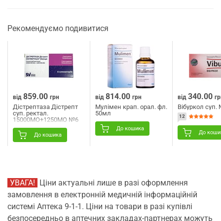
Рекомендуємо подивитися
859.00
814.00
340.00
від
грн
від
грн
від
гр
Дістрептаза Дістрепт
Мулімен крап. орал. фл.
Вібуркол суп.
суп. ректал.
50мл
12
15000МО+1250МО №6
До кошика
До коши
До кошика
УВАГА!
Ціни актуальні лише в разі оформлення
замовлення в електронній медичній інформаційній
системі Аптека 9-1-1. Ціни на товари в разі купівлі
безпосередньо в аптечних закладах-партнерах можуть