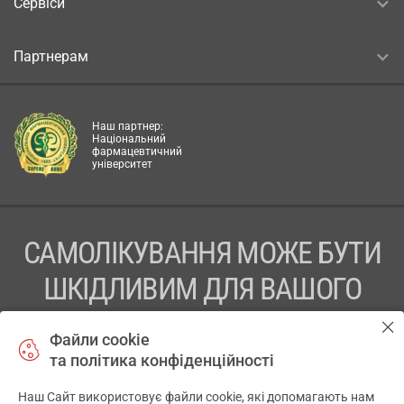
Сервіси
Партнерам
Наш партнер:
Національний
фармацевтичний
університет
САМОЛІКУВАННЯ МОЖЕ БУТИ
ШКІДЛИВИМ ДЛЯ ВАШОГО
ЗДОРОВ’Я
Файли cookie
та політика конфіденційності
ПЕРЕД ЗАСТОСУВАННЯМ ПРЕПАРАТУ ПРОКОНСУЛЬТУЙТЕСЬ
З ЛІКАРЕМ
Наш Сайт використовує файли cookie, які допомагають нам