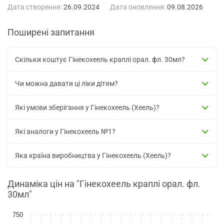
Дата створення:
26.09.2024
Дата оновлення:
09.08.2026
Поширені запитання
Скільки коштує Гінекохеель краплі орал. фл. 30мл?
Чи можна давати ці ліки дітям?
Які умови зберігання у Гінекохеель (Хеель)?
Які аналоги у Гінекохеель №1?
Яка країна виробництва у Гінекохеель (Хеель)?
Динаміка цін на "Гінекохеель краплі орал. фл.
30мл"
750