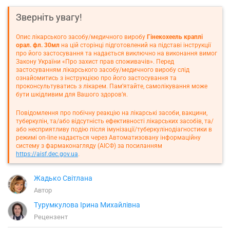
Зверніть увагу!
Опис лікарського засобу/медичного виробу
Гінекохеель краплі
орал. фл. 30мл
на цій сторінці підготовлений на підставі інструкції
про його застосування та надається виключно на виконання вимог
Закону України «Про захист прав споживачів». Перед
застосуванням лікарського засобу/медичного виробу слід
ознайомитись з інструкцією про його застосування та
проконсультуватись з лікарем. Пам’ятайте, самолікування може
бути шкідливим для Вашого здоров’я.
Повідомлення про побічну реакцію на лікарські засоби, вакцини,
туберкулін, та/або відсутність ефективності лікарських засобів, та/
або несприятливу подію після імунізації/туберкулінодіагностики в
режимі on-line надається через Автоматизовану інформаційну
систему з фармаконагляду (АІСФ) за посиланням
https://aisf.dec.gov.ua
.
Жадько Світлана
Автор
Турумкулова Ірина Михайлівна
Рецензент