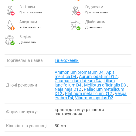
Вагітним
Годуючим
Протипоказано
Протипоказано
Алергікам
Діабетикам
з обережністю
Дозволено
Водіям
Дозволено
Торгівельна назва
Гінекохеель
Ammonium bromatum D4
,
Apis
mellifica D4
,
Aurum iodatum D12
,
Chamaelirium luteum D4
,
Lilium
Діючі речовини
lancifolium D4
,
Melilotus officinalis D3
,
Naja naja D12
,
Palladium metallicum
D12
,
Platinum metallicum D12
,
Vespa
crabro D4
,
Viburnum opulus D2
краплі для внутрішнього
Форма випуску:
застосування
Кількість в упаковці:
30 мл