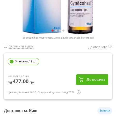
Зовнішній вигляд товару може відрізнятися від фотографії
Залишити відгук
До обраного
Упаковка
/ 1 шт.
Упаковка
/ 1 шт.
До кошика
477.00
від
грн
Ціна актуальна на
14:30
|
Придатний до:
листопад 2026
Доставка
м.
Київ
Змінити