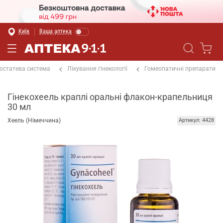
Київ
Ваша аптека
остатева система
Лікування гінекології
Гомеопатичні препарати
Гінекохеель краплі оральні флакон-крапельниця
30 мл
Хеель (Німеччина)
Артикул: 4428