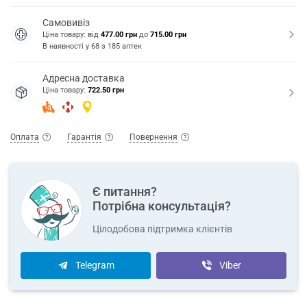
Самовивіз
Ціна товару: від
477.00 грн
до
715.00 грн
В наявності у
68
з
185
аптек
Адресна доставка
Ціна товару:
722.50 грн
Оплата
Гарантія
Повернення
Є питання?
Потрібна консультація?
Цілодобова підтримка клієнтів
Telegram
Viber