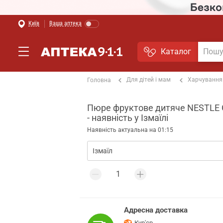
Київ
Ваша аптека
Каталог
Для дітей і мам
Харчування
Головна
Пюре фруктове дитяче NESTLE GE
- наявність у Ізмаїлі
Наявність актуальна на 01:15
Адресна доставка
Кур'єр