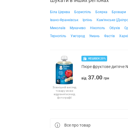
Шукати в інших регіонах
Біла Церква
Бориспіль
Боярка
Бровари
Івано-Франківськ
Ірпінь
Кам'янське (Дніпр
Миколаїв
Мукачево
Нікополь
Обухів
О
Тернопіль
Ужгород
Умань
Фастів
Харк
КЕШБЕК 20%
Пюре фруктове дитяче NE
37.00
від
грн
Зовнішній вигляд
товару може
відрізнятися від
фотографії
Все про товар