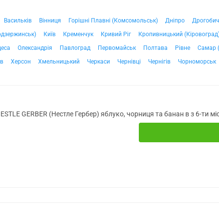
Васильків
Вінниця
Горішні Плавні (Комсомольськ)
Дніпро
Дрогоби
одзержинськ)
Київ
Кременчук
Кривий Ріг
Кропивницький (Кіровоград
деса
Олександрія
Павлоград
Первомайськ
Полтава
Рівне
Самар 
ів
Херсон
Хмельницький
Черкаси
Чернівці
Чернігів
Чорноморськ
STLE GERBER (Нестле Гербер) яблуко, чорниця та банан в з 6-ти міс