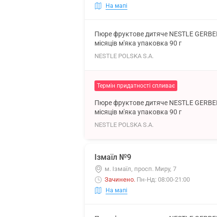
На мапі
Пюре фруктове дитяче NESTLE GERBER (
місяців м'яка упаковка 90 г
NESTLE POLSKA S.A.
Термін придатності спливає
Пюре фруктове дитяче NESTLE GERBER (
місяців м'яка упаковка 90 г
NESTLE POLSKA S.A.
Ізмаїл №9
м. Ізмаїл, просп. Миру, 7
Зачинено
.
Пн-Нд: 08:00-21:00
На мапі