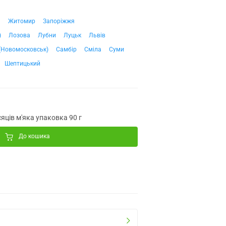
ч
Житомир
Запоріжжя
)
Лозова
Лубни
Луцьк
Львів
(Новомосковськ)
Самбір
Сміла
Суми
Шептицький
яців м'яка упаковка 90 г
До кошика