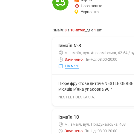
Нова пошта
Укрпошта
Ізмаїл
:
8
з
10
аптек
, де є
1
шт.
Ізмаїл №8
м. Ізмаїл, вул. Авраамівська, 62-64 / в
Зачинено
.
Пн-Нд: 08:00-20:00
На мапі
Пюре фруктове дитяче NESTLE GERBER (
місяців м'яка упаковка 90 г
NESTLE POLSKA S.A.
Ізмаїл 10
м. Ізмаїл, вул. Придунайська, 403
Зачинено
.
Пн-Нд: 08:00-20:00