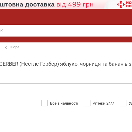
Пюре
RBER (Нестле Гербер) яблуко, чорниця та банан в з 6
Все в наявності
Аптеки 24/7
У