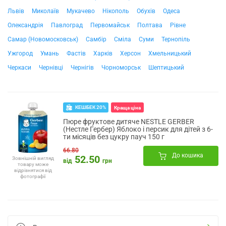
Львів
Миколаїв
Мукачево
Нікополь
Обухів
Одеса
Олександрія
Павлоград
Первомайськ
Полтава
Рівне
Самар (Новомосковськ)
Самбір
Сміла
Суми
Тернопіль
Ужгород
Умань
Фастів
Харків
Херсон
Хмельницький
Черкаси
Чернівці
Чернігів
Чорноморськ
Шептицький
КЕШБЕК 20%
Краща ціна
Пюре фруктове дитяче NESTLE GERBER
(Нестле Гербер) Яблоко і персик для дітей з 6-
ти місяців без цукру пауч 150 г
66.80
До кошика
52.50
Зовнішній вигляд
від
грн
товару може
відрізнятися від
фотографії