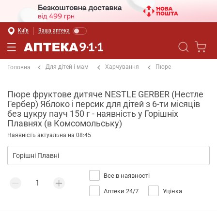
Київ
Ваша аптека
Для дітей і мам
Харчування
Пюре
Головна
Пюре фруктове дитяче NESTLE GERBER (Нестле
Гербер) Яблоко і персик для дітей з 6-ти місяців
без цукру пауч 150 г - наявність у Горішніх
Плавнях (в Комсомольську)
Наявність актуальна на 08:45
Все в наявності
Аптеки 24/7
Уцінка