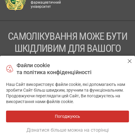
фармацевтичний
університет
САМОЛІКУВАННЯ МОЖЕ БУТИ
ШКІДЛИВИМ ДЛЯ ВАШОГО
ЗДОРОВ’Я
Файли cookie
та політика конфіденційності
ПЕРЕД ЗАСТОСУВАННЯМ ПРЕПАРАТУ ПРОКОНСУЛЬТУЙТЕСЬ
З ЛІКАРЕМ
Наш Сайт використовує файли cookie, які допомагають нам
✕
зробити Сайт більш швидким, зручним та функціональним.
ТОВ «АПТЕКА 911.ЮА» Код ЄДРПОУ 43631965.
Продовжуючи переглядати цей Сайт, Ви погоджуєтесь на
використання нами файлів cookie.
Відмова від відповідальності
© 2014-2026. Медична інформаційна система АПТЕКА911.ЮА
Погоджуюсь
Всі аптеки
на мапі
Розробка і підтримка сайту -
wu.ua
Дізнатися більше можна на сторінці