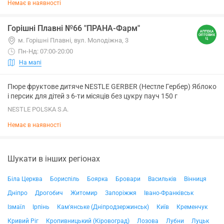
Немає в наявності
Горішні Плавні №66 "ПРАНА-Фарм"
м. Горішні Плавні, вул. Молодіжна, 3
Пн-Нд: 07:00-20:00
На мапі
Пюре фруктове дитяче NESTLE GERBER (Нестле Гербер) Яблоко
і персик для дітей з 6-ти місяців без цукру пауч 150 г
NESTLE POLSKA S.A.
Немає в наявності
Шукати в інших регіонах
Біла Церква
Бориспіль
Боярка
Бровари
Васильків
Вінниця
Дніпро
Дрогобич
Житомир
Запоріжжя
Івано-Франківськ
Ізмаїл
Ірпінь
Кам'янське (Дніпродзержинськ)
Київ
Кременчук
Кривий Ріг
Кропивницький (Кіровоград)
Лозова
Лубни
Луцьк