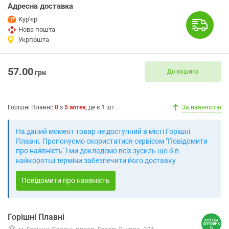
Адресна доставка
Кур'єр
Нова пошта
Укрпошта
57.00
До кошика
грн
Горішні Плавні
:
0
з
5
аптек
, де є
1
шт.
За наявністю
На даний момент товар не доступний в місті Горішні
Плавні. Пропонуємо скористатися сервісом "Повідомити
про наявність" і ми докладемо всіх зусиль що б в
найкоротші терміни забезпечити його доставку
Повідомити про наявність
Горішні Плавні