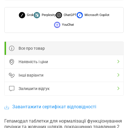
Grok
Perplexity
ChatGPT
Microsoft Copilot
YouChat
Все про товар
Наявність і ціни
Інші варіанти
Залишити відгук
Завантажити сертифікат відповідності
Гепамодал таблетки для нормалізації функціонування
печінки та жовчних шляхів, покращенню травлення 2