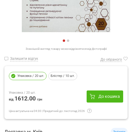
Зовнішній вигляд товару може відрізнятися від фотографії
Залишити відгук
До обраного
Упаковка
/ 20 шт.
Блістер
/ 10 шт.
Упаковка
/ 20 шт.
До кошика
1612.00
від
грн
Ціна актуальна на
04:30
|
Придатний до:
листопад 2026
Доставка
м.
Київ
Змінити