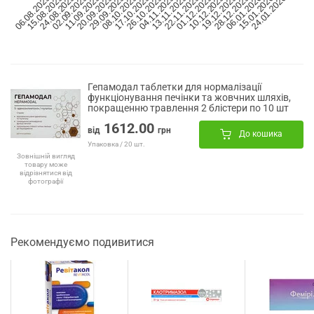
06.08.2025
15.08.2025
24.08.2025
02.09.2025
11.09.2025
20.09.2025
29.09.2025
08.10.2025
17.10.2025
26.10.2025
04.11.2025
13.11.2025
22.11.2025
01.12.2025
10.12.2025
19.12.2025
28.12.2025
06.01.2026
15.01.2026
24.01.2026
Гепамодал таблетки для нормалізації
функціонування печінки та жовчних шляхів,
покращенню травлення 2 блістери по 10 шт
1612.00
від
грн
До кошика
Упаковка / 20 шт.
Зовнішній вигляд
товару може
відрізнятися від
фотографії
Рекомендуємо подивитися