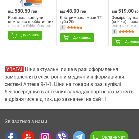
580.50
48.00
519.00
від
грн
від
грн
від
гр
Ревітакол капсули
Клотримазол мазь 1%
Феміріл супоз
комплекс пробіотичних
туба 20г
(свічки) з ро
лакто- та біфідобактерій
екстрактами 
1
та
вагінального 
1
фруктоолігосахаридів
ректального
До кошика
для підтримки балансу
застосування
До кошика
мікробіоти кишечника
протизапальні
До коши
3 блістери по 10шт
блістера по 5 
УВАГА!
Ціни актуальні лише в разі оформлення
замовлення в електронній медичній інформаційній
системі Аптека 9-1-1. Ціни на товари в разі купівлі
безпосередньо в аптечних закладах-партнерах можуть
відрізнятися від тих, що зазначені на сайті!
Зв’язатися з нами
Онлайн чат