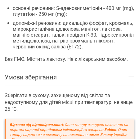
основні речовини: S-аденозилметіонін - 400 мг (mg),
глутатіон - 250 мг (mg);
допоміжні речовини: дикальцію фосфат, крохмаль,
мікрокристалічна целюлоза, манітол, лактоза,
магнію стеарат, тальк, повідон К-30, гідроксипропіл
метилцелюлоза, натрію крохмаль гліколят,
червоний оксид заліза (Е172).
Без ГМО. Містить лактозу. Не є лікарським засобом.
Умови зберігання
Зберігати в сухому, захищеному від світла та
недоступному для дітей місці при температурі не вище
25 °C.
Відмова від відповідальності:
Опис товару складено виключно на
підставі наданої виробником інформації та завірено
Eubion
. Опис
товару надається споживачу на виконання вимог Закону України