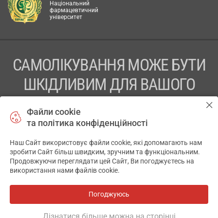
Національний
фармацевтичний
університет
САМОЛІКУВАННЯ МОЖЕ БУТИ
ШКІДЛИВИМ ДЛЯ ВАШОГО
ЗДОРОВ’Я
Файли cookie
та політика конфіденційності
ПЕРЕД ЗАСТОСУВАННЯМ ПРЕПАРАТУ ПРОКОНСУЛЬТУЙТЕСЬ
З ЛІКАРЕМ
Наш Сайт використовує файли cookie, які допомагають нам
✕
зробити Сайт більш швидким, зручним та функціональним.
ТОВ «АПТЕКА 911.ЮА» Код ЄДРПОУ 43631965.
Продовжуючи переглядати цей Сайт, Ви погоджуєтесь на
використання нами файлів cookie.
Відмова від відповідальності
© 2014-2026. Медична інформаційна система АПТЕКА911.ЮА
Погоджуюсь
Розробка і підтримка сайту -
wu.ua
Дізнатися більше можна на сторінці