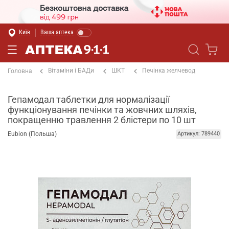
Київ
Ваша аптека
Вітаміни і БАДи
ШКТ
Печінка желчевод
Головна
Гепамодал таблетки для нормалізації
функціонування печінки та жовчних шляхів,
покращенню травлення 2 блістери по 10 шт
Eubion (Польша)
Артикул: 789440