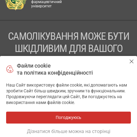
фармацевтичний
університет
САМОЛІКУВАННЯ МОЖЕ БУТИ
ШКІДЛИВИМ ДЛЯ ВАШОГО
ЗДОРОВ’Я
Файли cookie
та політика конфіденційності
ПЕРЕД ЗАСТОСУВАННЯМ ПРЕПАРАТУ ПРОКОНСУЛЬТУЙТЕСЬ
З ЛІКАРЕМ
Наш Сайт використовує файли cookie, які допомагають нам
✕
зробити Сайт більш швидким, зручним та функціональним.
ТОВ «АПТЕКА 911.ЮА» Код ЄДРПОУ 43631965.
Продовжуючи переглядати цей Сайт, Ви погоджуєтесь на
використання нами файлів cookie.
Відмова від відповідальності
© 2014-2026. Медична інформаційна система АПТЕКА911.ЮА
Погоджуюсь
Всі аптеки
на мапі
Розробка і підтримка сайту -
wu.ua
Дізнатися більше можна на сторінці