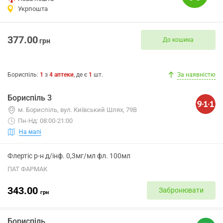
Укрпошта
377.00
До кошика
грн
Бориспіль
:
1
з
4
аптеки
, де є
1
шт.
За наявністю
Бориспіль 3
м. Бориспіль, вул. Київський Шлях, 79В
Пн-Нд: 08:00-21:00
На мапі
Флертіс р-н д/інф. 0,3мг/мл фл. 100мл
ПАТ ФАРМАК
343.00
Забронювати
грн
Бориспіль