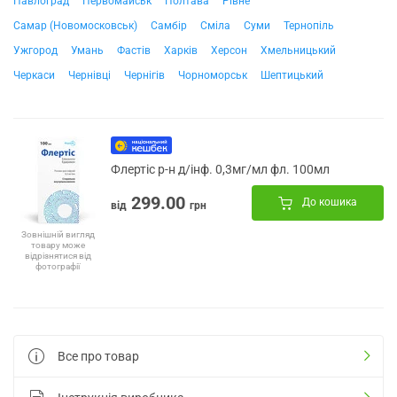
Павлоград
Первомайськ
Полтава
Рівне
Самар (Новомосковськ)
Самбір
Сміла
Суми
Тернопіль
Ужгород
Умань
Фастів
Харків
Херсон
Хмельницький
Черкаси
Чернівці
Чернігів
Чорноморськ
Шептицький
Флертіс р-н д/інф. 0,3мг/мл фл. 100мл
299.00
До кошика
від
грн
Зовнішній вигляд
товару може
відрізнятися від
фотографії
Все про товар