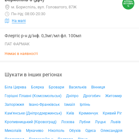
м. Бориспіль, вул. Головатого, 87Ж
Пн-Нд: 08:00-20:30
На мапі
Флертіс р-н д/інф. 0,3мг/мл фл. 100мл
ПАТ ФАРМАК
Немає в наявності
Шукати в інших регіонах
Біла Церква
Боярка
Бровари
Васильків
Вінниця
Горішні Плавні (Комсомольськ)
Дніпро
Дрогобич
Житомир
Запоріжжя
Івано-Франківськ
Ізмаїл
Ірпінь
Кам'янське (Дніпродзержинськ)
Київ
Кременчук
Кривий Ріг
Кропивницький (Кіровоград)
Лозова
Лубни
Луцьк
Львів
Миколаїв
Мукачево
Нікополь
Обухів
Одеса
Олександрія