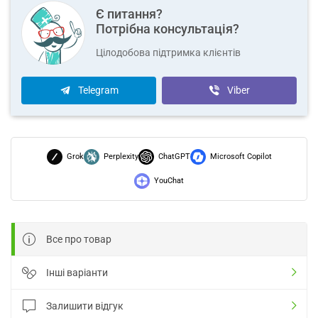
Є питання?
Потрібна консультація?
Цілодобова підтримка клієнтів
Telegram
Viber
Grok
Perplexity
ChatGPT
Microsoft Copilot
YouChat
Все про товар
Інші варіанти
Залишити відгук