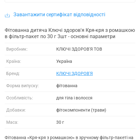
Завантажити сертифікат відповідності
Фітованна дитяча Ключі здоров'я Кря-кря з ромашкою
в фільтр-пакет по 30 г 3шт - основні параметри
Виробник:
КЛЮЧІ ЗДОРОВ'Я ТОВ
Країна:
Україна
Бренд:
КЛЮЧІ ЗДОРОВ'Я
Форма випуску:
фітованна
Особливість:
для тіла і волосся
Добавки:
фітокомпоненти (трави)
Маса:
30 г
Фітованна «Кря-кря з ромашкою» в зручному фільтр-пакеті на