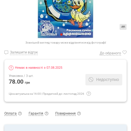
Зовнішній вигляд товару може відрізнятися від фотографії
Залишити відгук
До обраного
Немає в наявності з 07.08.2025
Упаковка
/ 3 шт.
Недоступно
78.00
грн
Ціна актуальна на
16:00
|
Придатний до:
листопад 2026
Оплата
Гарантія
Повернення