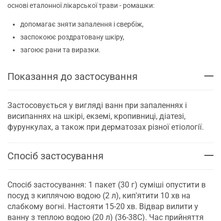
основі еталонної лікарської трави - ромашки:
допомагає зняти запалення і свербіж,
заспокоює роздратовану шкіру,
загоює рани та виразки.
Показання до застосування
Застосовується у вигляді ванн при запаленнях і
висипаннях на шкірі, екземі, кропивниці, діатезі,
фурункулах, а також при дерматозах різної етіології.
Спосіб застосування
Спосіб застосування: 1 пакет (30 г) суміші опустити в
посуд з киплячою водою (2 л), кип'ятити 10 хв на
слабкому вогні. Настояти 15-20 хв. Відвар вилити у
ванну з теплою водою (20 л) (36-38С). Час прийняття