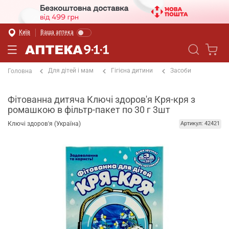
Київ
Ваша аптека
Для дітей і мам
Гігієна дитини
Засоби
Головна
Фітованна дитяча Ключі здоров'я Кря-кря з
ромашкою в фільтр-пакет по 30 г 3шт
Ключі здоров'я (Україна)
Артикул: 42421