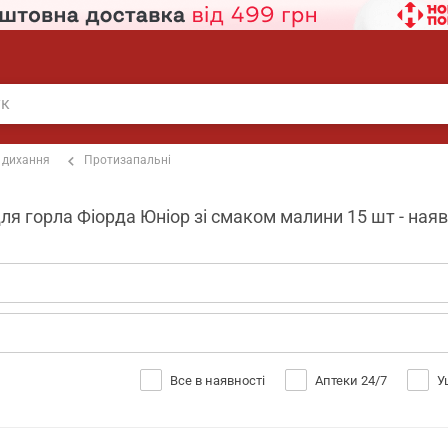
 дихання
Протизапальні
я горла Фіорда Юніор зі смаком малини 15 шт - наяв
Все в наявності
Аптеки 24/7
У