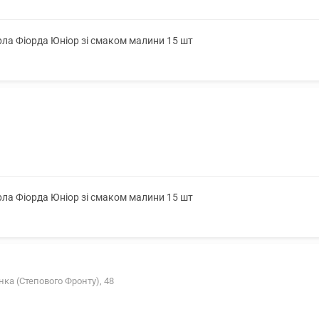
ла Фіорда Юніор зі смаком малини 15 шт
ла Фіорда Юніор зі смаком малини 15 шт
ка (Степового Фронту), 48