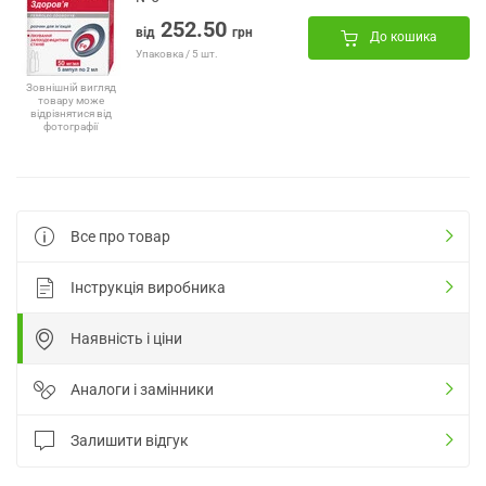
252.50
від
грн
До кошика
Упаковка / 5 шт.
Зовнішній вигляд
товару може
відрізнятися від
фотографії
Все про товар
Інструкція виробника
Наявність і ціни
Аналоги і замінники
Залишити відгук