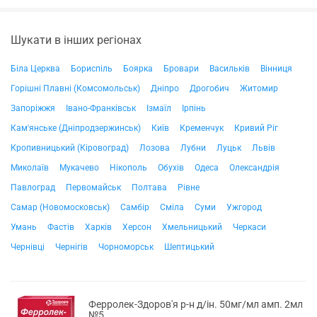
Шукати в інших регіонах
Біла Церква
Бориспіль
Боярка
Бровари
Васильків
Вінниця
Горішні Плавні (Комсомольськ)
Дніпро
Дрогобич
Житомир
Запоріжжя
Івано-Франківськ
Ізмаїл
Ірпінь
Кам'янське (Дніпродзержинськ)
Київ
Кременчук
Кривий Ріг
Кропивницький (Кіровоград)
Лозова
Лубни
Луцьк
Львів
Миколаїв
Мукачево
Нікополь
Обухів
Одеса
Олександрія
Павлоград
Первомайськ
Полтава
Рівне
Самар (Новомосковськ)
Самбір
Сміла
Суми
Ужгород
Умань
Фастів
Харків
Херсон
Хмельницький
Черкаси
Чернівці
Чернігів
Чорноморськ
Шептицький
Ферролек-Здоров'я р-н д/ін. 50мг/мл амп. 2мл
№5