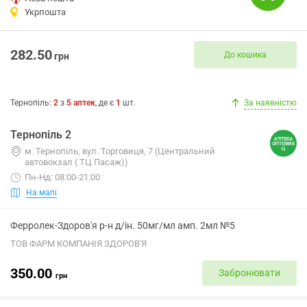
Укрпошта
282.50
До кошика
грн
Тернопіль
:
2
з
5
аптек
, де є
1
шт.
За наявністю
Тернопіль 2
м. Тернопіль, вул. Торговиця, 7 (Центральний
автовокзал ( ТЦ Пасаж))
Пн-Нд: 08:00-21:00
На мапі
Ферролек-Здоров'я р-н д/ін. 50мг/мл амп. 2мл №5
ТОВ ФАРМ КОМПАНІЯ ЗДОРОВ'Я
350.00
Забронювати
грн