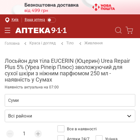
Київ
Ваша аптека
Краса і догляд
Тіло
Живлення
Головна
Лосьйон для тіла EUCERIN (Юцерин) Urea Repair
Plus 5% (Уреа Ріпеір Плюс) зволожуючий для
сухої шкіри з ніжним парфюмом 250 мл -
наявність у Сумах
Наявність актуальна на 07:00
Все в наявності
Аптеки 24/7
Уцінка