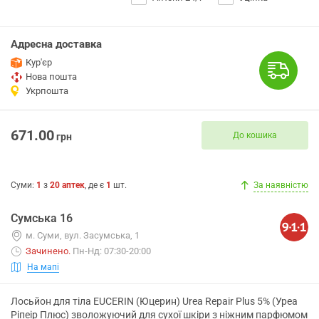
Адресна доставка
Кур'єр
Нова пошта
Укрпошта
671.00
До кошика
грн
Суми
:
1
з
20
аптек
, де є
1
шт.
За наявністю
Сумська 16
м. Суми, вул. Засумська, 1
Зачинено
.
Пн-Нд: 07:30-20:00
На мапі
Лосьйон для тіла EUCERIN (Юцерин) Urea Repair Plus 5% (Уреа
Ріпеір Плюс) зволожуючий для сухої шкіри з ніжним парфюмом