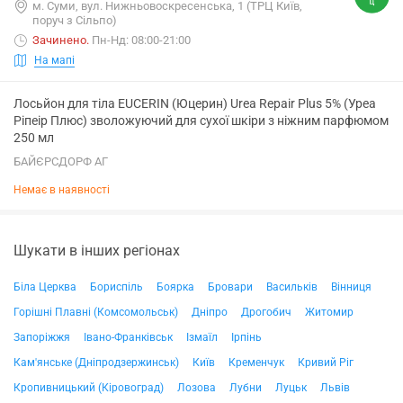
м. Суми, вул. Нижньовоскресенська, 1 (ТРЦ Київ,
поруч з Сільпо)
Зачинено
.
Пн-Нд: 08:00-21:00
На мапі
Лосьйон для тіла EUCERIN (Юцерин) Urea Repair Plus 5% (Уреа
Ріпеір Плюс) зволожуючий для сухої шкіри з ніжним парфюмом
250 мл
БАЙЄРСДОРФ АГ
Немає в наявності
Шукати в інших регіонах
Біла Церква
Бориспіль
Боярка
Бровари
Васильків
Вінниця
Горішні Плавні (Комсомольськ)
Дніпро
Дрогобич
Житомир
Запоріжжя
Івано-Франківськ
Ізмаїл
Ірпінь
Кам'янське (Дніпродзержинськ)
Київ
Кременчук
Кривий Ріг
Кропивницький (Кіровоград)
Лозова
Лубни
Луцьк
Львів