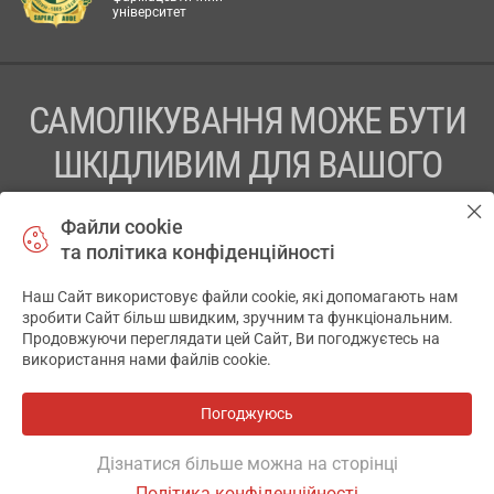
університет
САМОЛІКУВАННЯ МОЖЕ БУТИ
ШКІДЛИВИМ ДЛЯ ВАШОГО
ЗДОРОВ’Я
Файли cookie
та політика конфіденційності
ПЕРЕД ЗАСТОСУВАННЯМ ПРЕПАРАТУ ПРОКОНСУЛЬТУЙТЕСЬ
З ЛІКАРЕМ
Наш Сайт використовує файли cookie, які допомагають нам
✕
зробити Сайт більш швидким, зручним та функціональним.
ТОВ «АПТЕКА 911.ЮА» Код ЄДРПОУ 43631965.
Продовжуючи переглядати цей Сайт, Ви погоджуєтесь на
використання нами файлів cookie.
Відмова від відповідальності
© 2014-2026. Медична інформаційна система АПТЕКА911.ЮА
Погоджуюсь
Всі аптеки
на мапі
Розробка і підтримка сайту -
wu.ua
Дізнатися більше можна на сторінці
Політика конфіденційності