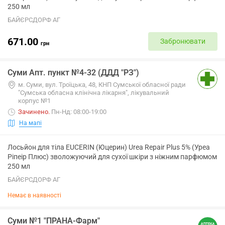
250 мл
БАЙЄРСДОРФ АГ
671.00
Забронювати
грн
Суми Апт. пункт №4-32 (ДДД "РЗ")
м. Суми, вул. Троїцька, 48, КНП Сумської обласної ради
"Сумська обласна клінічна лікарня", лікувальний
корпус №1
Зачинено
.
Пн-Нд: 08:00-19:00
На мапі
Лосьйон для тіла EUCERIN (Юцерин) Urea Repair Plus 5% (Уреа
Ріпеір Плюс) зволожуючий для сухої шкіри з ніжним парфюмом
250 мл
БАЙЄРСДОРФ АГ
Немає в наявності
Суми №1 "ПРАНА-Фарм"