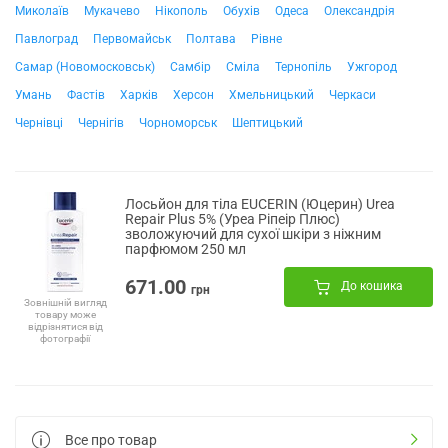
Миколаїв
Мукачево
Нікополь
Обухів
Одеса
Олександрія
Павлоград
Первомайськ
Полтава
Рівне
Самар (Новомосковськ)
Самбір
Сміла
Тернопіль
Ужгород
Умань
Фастів
Харків
Херсон
Хмельницький
Черкаси
Чернівці
Чернігів
Чорноморськ
Шептицький
Лосьйон для тіла EUCERIN (Юцерин) Urea
Repair Plus 5% (Уреа Ріпеір Плюс)
зволожуючий для сухої шкіри з ніжним
парфюмом 250 мл
671.00
До кошика
грн
Зовнішній вигляд
товару може
відрізнятися від
фотографії
Все про товар