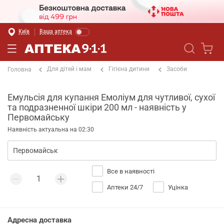
Київ
Ваша аптека
Для дітей і мам
Гігієна дитини
Засоби
Головна
Емульсія для купання Емоліум для чутливої, сухої
та подразненної шкіри 200 мл - наявність у
Первомайську
Наявність актуальна на 02:30
Все в наявності
Аптеки 24/7
Уцінка
Адресна доставка