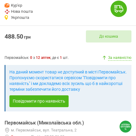
Кур'єр
Нова пошта
Укрпошта
488.50
До кошика
грн
Первомайськ
:
0
з
12
аптек
, де є
1
шт.
За наявністю
На даний момент товар не доступний в місті Первомайськ.
Пропонуємо скористатися сервісом "Повідомити про
наявність" і ми докладемо всіх зусиль що б в найкоротші
терміни забезпечити його доставку
Повідомити про наявність
Первомайськ (Миколаївська обл.)
м. Первомайськ, вул. Театральна, 2