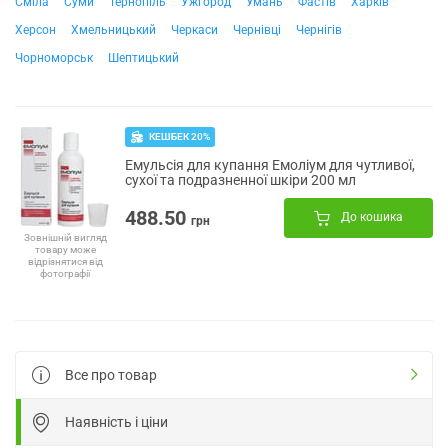
Сміла
Суми
Тернопіль
Ужгород
Умань
Фастів
Харків
Херсон
Хмельницький
Черкаси
Чернівці
Чернігів
Чорноморськ
Шептицький
КЕШБЕК 20%
Емульсія для купання Емоліум для чутливої,
сухої та подразненної шкіри 200 мл
488.50
До кошика
грн
Зовнішній вигляд
товару може
відрізнятися від
фотографії
Все про товар
Наявність і ціни