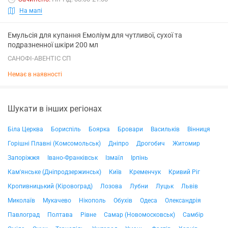
На мапі
Емульсія для купання Емоліум для чутливої, сухої та
подразненної шкіри 200 мл
САНОФІ-АВЕНТІС СП
Немає в наявності
Шукати в інших регіонах
Біла Церква
Бориспіль
Боярка
Бровари
Васильків
Вінниця
Горішні Плавні (Комсомольськ)
Дніпро
Дрогобич
Житомир
Запоріжжя
Івано-Франківськ
Ізмаїл
Ірпінь
Кам'янське (Дніпродзержинськ)
Київ
Кременчук
Кривий Ріг
Кропивницький (Кіровоград)
Лозова
Лубни
Луцьк
Львів
Миколаїв
Мукачево
Нікополь
Обухів
Одеса
Олександрія
Павлоград
Полтава
Рівне
Самар (Новомосковськ)
Самбір