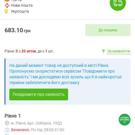
Нова пошта
Укрпошта
683.10
До кошика
грн
Рівне
:
0
з
20
аптек
, де є
1
шт.
За наявністю
На даний момент товар не доступний в місті Рівне.
Пропонуємо скористатися сервісом "Повідомити про
наявність" і ми докладемо всіх зусиль що б в найкоротші
терміни забезпечити його доставку
Повідомити про наявність
Рівне 1
м. Рівне, вул. Соборна, 192Д
Зачинено
.
Пн-Нд: 08:00-21:00