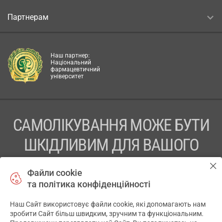
Партнерам
Наш партнер:
Національний
фармацевтичний
університет
САМОЛІКУВАННЯ МОЖЕ БУТИ
ШКІДЛИВИМ ДЛЯ ВАШОГО
ЗДОРОВ’Я
Файли cookie
та політика конфіденційності
ПЕРЕД ЗАСТОСУВАННЯМ ПРЕПАРАТУ ПРОКОНСУЛЬТУЙТЕСЬ
З ЛІКАРЕМ
Наш Сайт використовує файли cookie, які допомагають нам
✕
зробити Сайт більш швидким, зручним та функціональним.
ТОВ «АПТЕКА 911.ЮА» Код ЄДРПОУ 43631965.