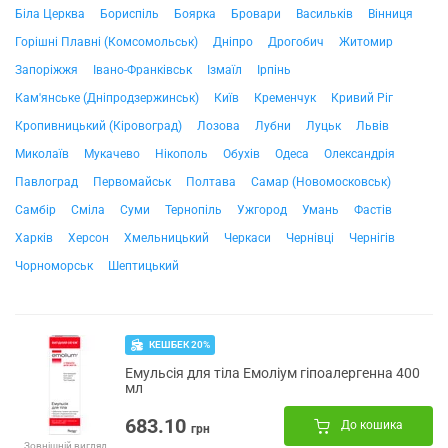
Біла Церква
Бориспіль
Боярка
Бровари
Васильків
Вінниця
Горішні Плавні (Комсомольськ)
Дніпро
Дрогобич
Житомир
Запоріжжя
Івано-Франківськ
Ізмаїл
Ірпінь
Кам'янське (Дніпродзержинськ)
Київ
Кременчук
Кривий Ріг
Кропивницький (Кіровоград)
Лозова
Лубни
Луцьк
Львів
Миколаїв
Мукачево
Нікополь
Обухів
Одеса
Олександрія
Павлоград
Первомайськ
Полтава
Самар (Новомосковськ)
Самбір
Сміла
Суми
Тернопіль
Ужгород
Умань
Фастів
Харків
Херсон
Хмельницький
Черкаси
Чернівці
Чернігів
Чорноморськ
Шептицький
КЕШБЕК 20%
Емульсія для тіла Емоліум гіпоалергенна 400
мл
683.10
До кошика
грн
Зовнішній вигляд