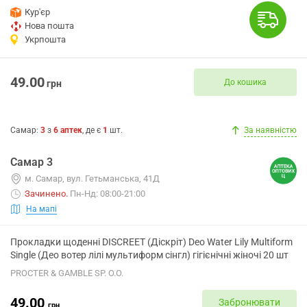
Кур'єр
Нова пошта
Укрпошта
49.00
До кошика
грн
Самар
:
3
з
6
аптек
, де є
1
шт.
За наявністю
Самар 3
м. Самар, вул. Гетьманська, 41Д
Зачинено
.
Пн-Нд: 08:00-21:00
На мапі
Прокладки щоденні DISCREET (Діскріт) Deo Water Lily Multiform
Single (Део вотер лілі мультиформ сінгл) гігієнічні жіночі 20 шт
PROCTER & GAMBLE SP. O.O.
49.00
Забронювати
грн