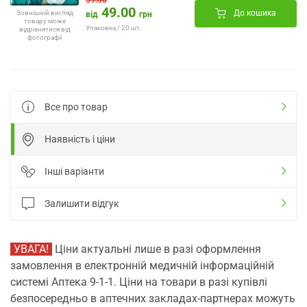
59.00
49.00
До кошика
Зовнішній вигляд
від
грн
товару може
Упаковка / 20 шт.
відрізнятися від
фотографії
Все про товар
Наявність і ціни
Інші варіанти
Залишити відгук
УВАГА!
Ціни актуальні лише в разі оформлення
замовлення в електронній медичній інформаційній
системі Аптека 9-1-1. Ціни на товари в разі купівлі
безпосередньо в аптечних закладах-партнерах можуть