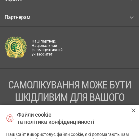
Партнерам
Наш партнер:
Національний
фармацевтичний
університет
САМОЛІКУВАННЯ МОЖЕ БУТИ
ШКІДЛИВИМ ДЛЯ ВАШОГО
ЗДОРОВ’Я
Файли cookie
та політика конфіденційності
ПЕРЕД ЗАСТОСУВАННЯМ ПРЕПАРАТУ ПРОКОНСУЛЬТУЙТЕСЬ
З ЛІКАРЕМ
Наш Сайт використовує файли cookie, які допомагають нам
✕