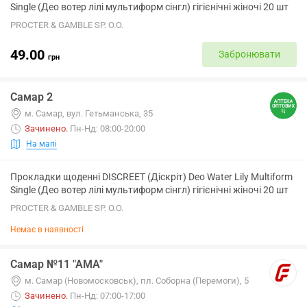
Single (Део вотер лілі мультиформ сінгл) гігієнічні жіночі 20 шт
PROCTER & GAMBLE SP. O.O.
49.00
Забронювати
грн
Самар 2
м. Самар, вул. Гетьманська, 35
Зачинено
.
Пн-Нд: 08:00-20:00
На мапі
Прокладки щоденні DISCREET (Діскріт) Deo Water Lily Multiform
Single (Део вотер лілі мультиформ сінгл) гігієнічні жіночі 20 шт
PROCTER & GAMBLE SP. O.O.
Немає в наявності
Самар №11 "АМА"
м. Самар (Новомосковськ), пл. Соборна (Перемоги), 5
Зачинено
.
Пн-Нд: 07:00-17:00