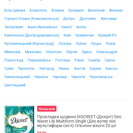
Біла Церква
Бориспіль
Боярка
Бровари
Васильків
Вінниця
Горішні Плавні (Комсомольськ)
Дніпро
Дрогобич
Житомир
Запоріжжя
Івано-Франківськ
Ізмаїл
Ірпінь
Кам'янське (Дніпродзержинськ)
Київ
Кременчук
Кривий Ріг
Кропивницький (Кіровоград)
Лозова
Лубни
Луцьк
Львів
Миколаїв
Мукачево
Нікополь
Обухів
Одеса
Олександрія
Павлоград
Первомайськ
Полтава
Рівне
Самбір
Сміла
Суми
Тернопіль
Ужгород
Умань
Фастів
Харків
Херсон
Хмельницький
Черкаси
Чернівці
Чернігів
Чорноморськ
Шептицький
Краща ціна
Прокладки щоденні DISCREET (Діскріт) Deo
Water Lily Multiform Single (Део вотер лілі
мультиформ сінгл) гігієнічні жіночі 20 шт