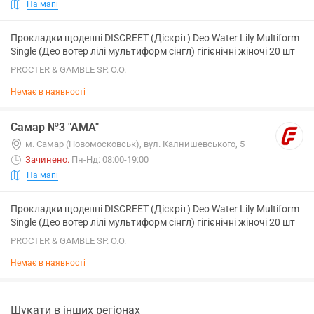
На мапі
Прокладки щоденні DISCREET (Діскріт) Deo Water Lily Multiform
Single (Део вотер лілі мультиформ сінгл) гігієнічні жіночі 20 шт
PROCTER & GAMBLE SP. O.O.
Немає в наявності
Самар №3 "АМА"
м. Самар (Новомосковськ), вул. Калнишевського, 5
Зачинено
.
Пн-Нд: 08:00-19:00
На мапі
Прокладки щоденні DISCREET (Діскріт) Deo Water Lily Multiform
Single (Део вотер лілі мультиформ сінгл) гігієнічні жіночі 20 шт
PROCTER & GAMBLE SP. O.O.
Немає в наявності
Шукати в інших регіонах