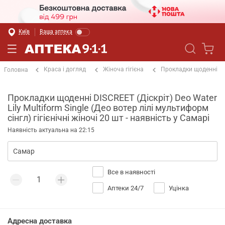
Київ
Ваша аптека
Краса і догляд
Жіноча гігієна
Прокладки щоденні
Головна
Прокладки щоденні DISCREET (Діскріт) Deo Water
Lily Multiform Single (Део вотер лілі мультиформ
сінгл) гігієнічні жіночі 20 шт - наявність у Самарі
Наявність актуальна на 22:15
Все в наявності
Аптеки 24/7
Уцінка
Адресна доставка