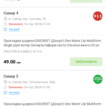
Самар 4
м. Самар, вул. Сучкова, 34
Зачинено
.
Пн-Нд: 08:00-21:00
На мапі
Прокладки щоденні DISCREET (Діскріт) Deo Water Lily Multiform
Single (Део вотер лілі мультиформ сінгл) гігієнічні жіночі 20 шт
PROCTER & GAMBLE SP. O.O.
49.00
Забронювати
грн
Самар 5
м. Самар, вул. Гетьманська, 48Д
Зачинено
.
Пн-Нд: 08:00-21:00
На мапі
Прокладки щоденні DISCREET (Діскріт) Deo Water Lily Multiform