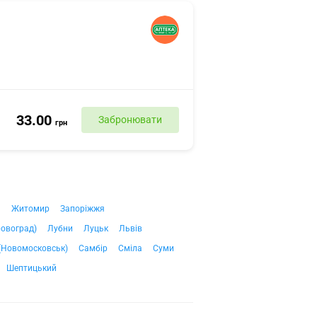
33.00
Забронювати
грн
ч
Житомир
Запоріжжя
ровоград)
Лубни
Луцьк
Львів
(Новомосковськ)
Самбір
Сміла
Суми
Шептицький