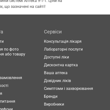
ій системі Аптека 9-1-1. Ціни на
, що зазначені на сайті!
га
Сервіси
ти
Консультація лікаря
я по фото
Лабораторні послуги
ня або товару
Доступні ліки
Дисконтна картка
Ваша аптека
 замовлення
Довідник ліків
кості
Симптоми і захворювання
ня
Бренди
 питання
Виробники
елефони