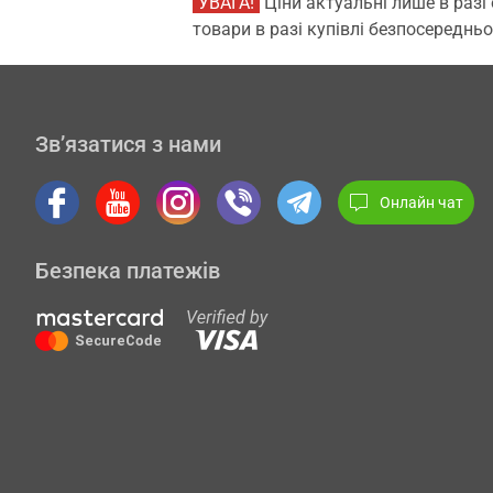
УВАГА!
Ціни актуальні лише в разі
товари в разі купівлі безпосередньо
Зв’язатися з нами
Онлайн чат
Безпека платежів