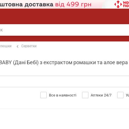
пелюшки
Серветки
BABY (Дані Бебі) з екстрактом ромашки та алое вера 
Все в наявності
Аптеки 24/7
У