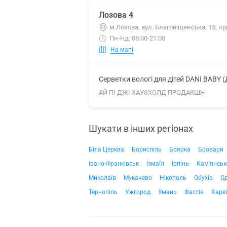
Лозова 4
м.Лозова, вул. Благовіщенська, 15, пр
Пн-Нд: 08:00-21:00
На мапі
Серветки вологі для дітей DANI BABY 
АЙ ПІ ДЖІ ХАУЗХОЛД ПРОДАКШН
Шукати в інших регіонах
Біла Церква
Бориспіль
Боярка
Бровари
Івано-Франківськ
Ізмаїл
Ірпінь
Кам'янськ
Миколаїв
Мукачево
Нікополь
Обухів
О
Тернопіль
Ужгород
Умань
Фастів
Харк