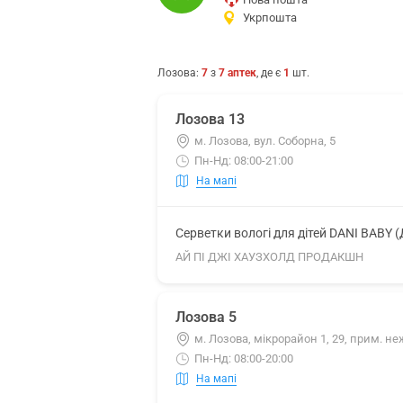
Укрпошта
Лозова
:
7
з
7
аптек
, де є
1
шт.
Лозова 13
м. Лозова, вул. Соборна, 5
Пн-Нд: 08:00-21:00
На мапі
Серветки вологі для дітей DANI BABY 
АЙ ПІ ДЖІ ХАУЗХОЛД ПРОДАКШН
Лозова 5
м. Лозова, мікрорайон 1, 29, прим. н
Пн-Нд: 08:00-20:00
На мапі