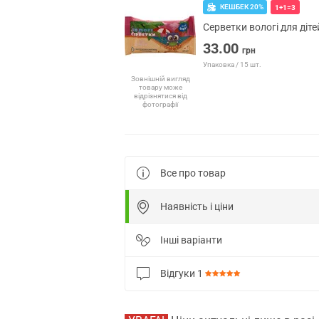
КЕШБЕК 20%
1+1=3
Серветки вологі для діт
33.00
грн
Упаковка / 15 шт.
Зовнішній вигляд
товару може
відрізнятися від
фотографії
Все про товар
Наявність і ціни
Інші варіанти
Відгуки
1