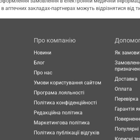
 оформлення замовлення в електронній медичній інформаційн
 в аптечних закладах-партнерах можуть відрізнятися від тих
Про компанію
Допомо
Новини
Як замови
Блог
Замовленн
призначен
Про нас
Доставка
Умови користування сайтом
Оплата
Програма лояльності
Перевірка
Політика конфіденційності
Гарантія я
Редакційна політика
Повернен
Маркетингова політика
Популярні
Політика публікації відгуків
Корисні т