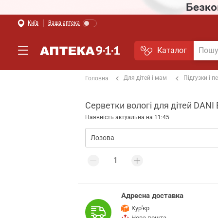
Київ
Ваша аптека
Каталог
Для дітей і мам
Підгузки і 
Головна
Серветки вологі для дітей DANI 
Наявність актуальна на 11:45
Адресна доставка
Кур'єр
Нова пошта