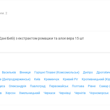
им. 2
(Дані Бебі) з екстрактом ромашки та алое вера 15 шт
Васильків
Вінниця
Горішні Плавні (Комсомольськ)
Дніпро
Дрогоби
е (Дніпродзержинськ)
Київ
Кременчук
Кривий Ріг
Кропивницький (Кі
деса
Олександрія
Павлоград
Первомайськ
Полтава
Рівне
Самар 
ів
Херсон
Хмельницький
Черкаси
Чернівці
Чернігів
Чорноморськ