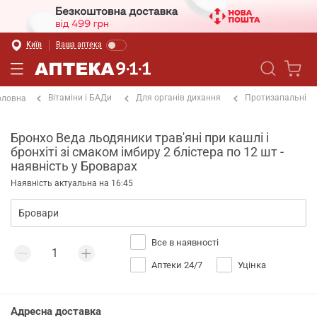
Київ
Ваша аптека
Вітаміни і БАДи
Для органів дихання
Протизапальні
оловна
Бронхо Веда льодяники трав'яні при кашлі і
бронхіті зі смаком імбиру 2 блістера по 12 шт -
наявність у Броварах
Наявність актуальна на 16:45
Все в наявності
Аптеки 24/7
Уцінка
Адресна доставка