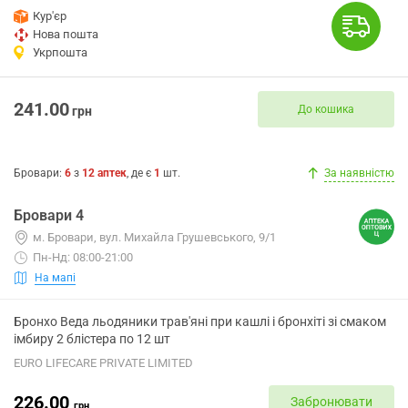
Кур'єр
Нова пошта
Укрпошта
241.00
До кошика
грн
Бровари
:
6
з
12
аптек
, де є
1
шт.
За наявністю
Бровари 4
м. Бровари, вул. Михайла Грушевського, 9/1
Пн-Нд: 08:00-21:00
На мапі
Бронхо Веда льодяники трав'яні при кашлі і бронхіті зі смаком
імбиру 2 блістера по 12 шт
EURO LIFECARE PRIVATE LIMITED
226.00
Забронювати
грн