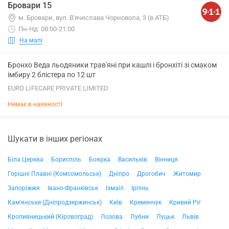
Бровари 15
м. Бровари, вул. В'ячеслава Чорновола, 3 (в АТБ)
Пн-Нд: 08:00-21:00
На мапі
Бронхо Веда льодяники трав'яні при кашлі і бронхіті зі смаком
імбиру 2 блістера по 12 шт
EURO LIFECARE PRIVATE LIMITED
Немає в наявності
Шукати в інших регіонах
Біла Церква
Бориспіль
Боярка
Васильків
Вінниця
Горішні Плавні (Комсомольськ)
Дніпро
Дрогобич
Житомир
Запоріжжя
Івано-Франківськ
Ізмаїл
Ірпінь
Кам'янське (Дніпродзержинськ)
Київ
Кременчук
Кривий Ріг
Кропивницький (Кіровоград)
Лозова
Лубни
Луцьк
Львів