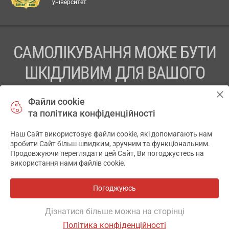
університет
САМОЛІКУВАННЯ МОЖЕ БУТИ
ШКІДЛИВИМ ДЛЯ ВАШОГО
ЗДОРОВ’Я
Файли cookie
та політика конфіденційності
ПЕРЕД ЗАСТОСУВАННЯМ ПРЕПАРАТУ ПРОКОНСУЛЬТУЙТЕСЬ
З ЛІКАРЕМ
Наш Сайт використовує файли cookie, які допомагають нам
✕
зробити Сайт більш швидким, зручним та функціональним.
ТОВ «АПТЕКА 911.ЮА» Код ЄДРПОУ 43631965.
Продовжуючи переглядати цей Сайт, Ви погоджуєтесь на
використання нами файлів cookie.
Відмова від відповідальності
© 2014-2026. Медична інформаційна система АПТЕКА911.ЮА
Погоджуюсь
Всі аптеки
на мапі
Розробка і підтримка сайту -
wu.ua
Дізнатися більше можна на сторінці
Політика конфіденційності