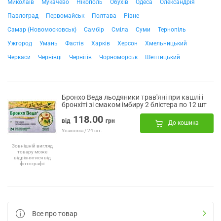
Миколаїв
Мукачево
Нікополь
Обухів
Одеса
Олександрія
Павлоград
Первомайськ
Полтава
Рівне
Самар (Новомосковськ)
Самбір
Сміла
Суми
Тернопіль
Ужгород
Умань
Фастів
Харків
Херсон
Хмельницький
Черкаси
Чернівці
Чернігів
Чорноморськ
Шептицький
Бронхо Веда льодяники трав'яні при кашлі і
бронхіті зі смаком імбиру 2 блістера по 12 шт
118.00
від
грн
До кошика
Упаковка / 24 шт.
Зовнішній вигляд
товару може
відрізнятися від
фотографії
Все про товар