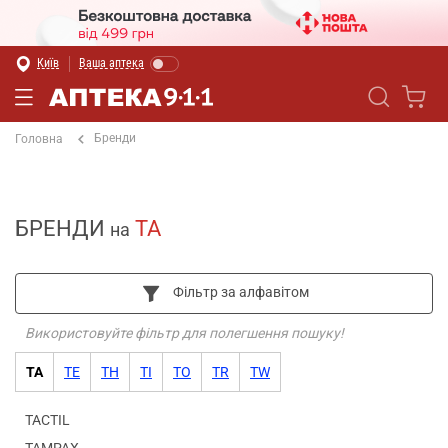
Київ
Ваша аптека
Бренди
Головна
БРЕНДИ
TA
на
Фільтр за алфавітом
Використовуйте фільтр для полегшення пошуку!
TA
TE
TH
TI
TO
TR
TW
TACTIL