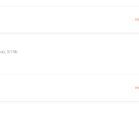
Н
ка), 3/15Б
Н