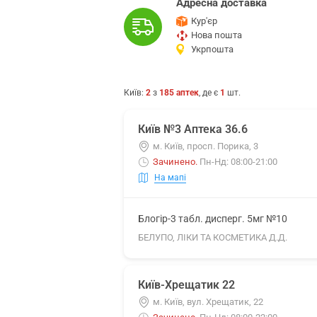
Адресна доставка
Кур'єр
Нова пошта
Укрпошта
Київ
:
2
з
185
аптек
, де є
1
шт.
Київ №3 Аптека 36.6
м. Київ, просп. Порика, 3
Зачинено
.
Пн-Нд: 08:00-21:00
На мапі
Блогір-3 табл. дисперг. 5мг №10
БЕЛУПО, ЛІКИ ТА КОСМЕТИКА Д.Д.
Київ-Хрещатик 22
м. Київ, вул. Хрещатик, 22