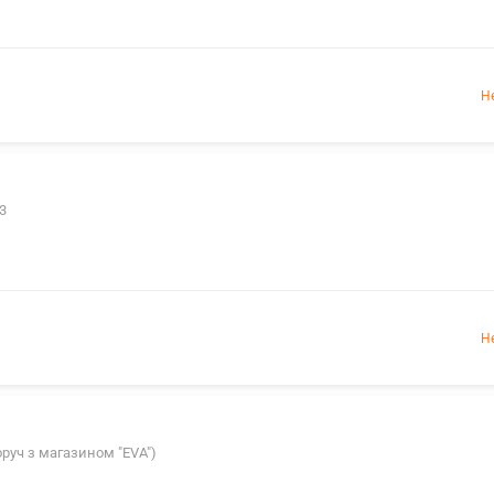
Н
83
Н
поруч з магазином "EVA")