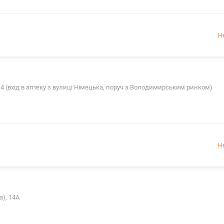
Н
114 (вхід в аптеку з вулиці Німецька, поруч з Володимирським ринком)
Н
а), 14А