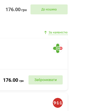
176.00
До кошика
грн
За наявністю
176.00
Забронювати
грн