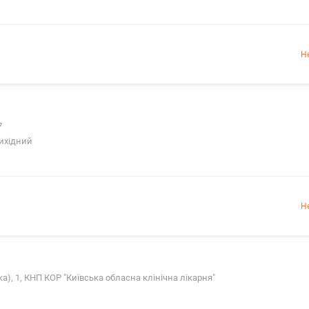
Н
7
Вихідний
Н
ька), 1, КНП КОР "Київська обласна клінічна лікарня"