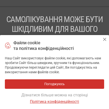
САМОЛІКУВАННЯ МОЖЕ БУТИ
ШКІДЛИВИМ ДЛЯ ВАШОГО
ЗДОРОВ’Я
Файли cookie
та політика конфіденційності
ПЕРЕД ЗАСТОСУВАННЯМ ПРЕПАРАТУ ПРОКОНСУЛЬТУЙТЕСЬ
З ЛІКАРЕМ
Наш Сайт використовує файли cookie, які допомагають нам
✕
зробити Сайт більш швидким, зручним та функціональним.
ТОВ «АПТЕКА 911.ЮА» Код ЄДРПОУ 43631965.
Продовжуючи переглядати цей Сайт, Ви погоджуєтесь на
використання нами файлів cookie.
Відмова від відповідальності
© 2014-2026. Медична інформаційна система АПТЕКА911.ЮА
Погоджуюсь
Всі аптеки
на мапі
Розробка і підтримка сайту -
wu.ua
Дізнатися більше можна на сторінці
Політика конфіденційності
ОСНОВНЕ
ДЕ Є
ІНШІ ВАРІАНТИ
ВІДГУКИ