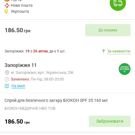
Нова пошта
Укрпошта
186.50
До кошика
грн
Запоріжжя
:
19
з
26
аптек
, де є
1
шт.
За наявністю
Запоріжжя 11
м. Запоріжжя, вул. Українська, 2Ж
Зачинено
.
Пн-Нд: 08:00-20:00
На мапі
Спрей для безпечного загару БІОКОН SPF 35 160 мл
БІОКОН МЕДИЧНЕ НВО ТОВ
186.50
Забронювати
грн