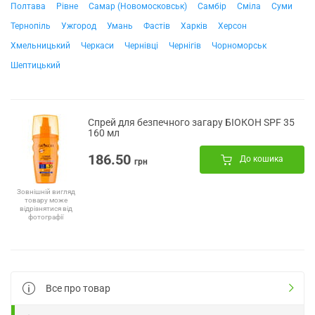
Полтава
Рівне
Самар (Новомосковськ)
Самбір
Сміла
Суми
Тернопіль
Ужгород
Умань
Фастів
Харків
Херсон
Хмельницький
Черкаси
Чернівці
Чернігів
Чорноморськ
Шептицький
Спрей для безпечного загару БІОКОН SPF 35
160 мл
186.50
До кошика
грн
Зовнішній вигляд
товару може
відрізнятися від
фотографії
Все про товар