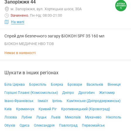
Запоріжжя 44
м. Запоріжжя, вул. Хортицьке шосе, 30А
Зачинено
.
Пн-Нд: 08:00-21:00
На мапі
Спрей для безпечного загару БІОКОН SPF 35 160 мл
БІОКОН МЕДИЧНЕ НВО ТОВ
Немає в наявності
Шукати в інших регіонах
Біла Церква
Бориспіль
Боярка
Бровари
Васильків
Вінниця
Горішні Плавні (Комсомольськ)
Дніпро
Дрогобич
Житомир
Івано-Франківськ
Ізмаїл
Ірпінь
Кам'янське (Дніпродзержинськ)
Київ
Кременчук
Кривий Ріг
Кропивницький (Кіровоград)
Лозова
Лубни
Луцьк
Львів
Миколаїв
Мукачево
Нікополь
Обухів
Одеса
Олександрія
Павлоград
Первомайськ