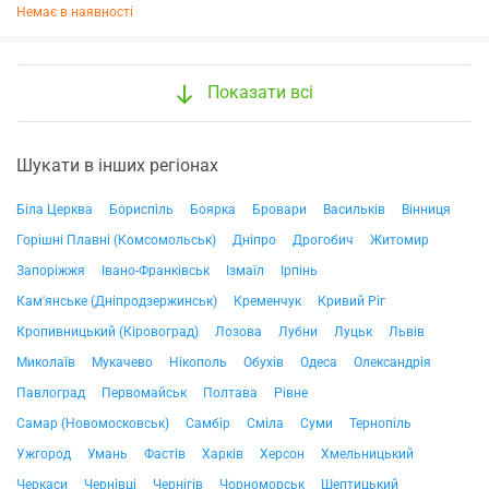
Немає в наявності
Показати всі
Шукати в інших регіонах
Біла Церква
Бориспіль
Боярка
Бровари
Васильків
Вінниця
Горішні Плавні (Комсомольськ)
Дніпро
Дрогобич
Житомир
Запоріжжя
Івано-Франківськ
Ізмаїл
Ірпінь
Кам'янське (Дніпродзержинськ)
Кременчук
Кривий Ріг
Кропивницький (Кіровоград)
Лозова
Лубни
Луцьк
Львів
Миколаїв
Мукачево
Нікополь
Обухів
Одеса
Олександрія
Павлоград
Первомайськ
Полтава
Рівне
Самар (Новомосковськ)
Самбір
Сміла
Суми
Тернопіль
Ужгород
Умань
Фастів
Харків
Херсон
Хмельницький
Черкаси
Чернівці
Чернігів
Чорноморськ
Шептицький