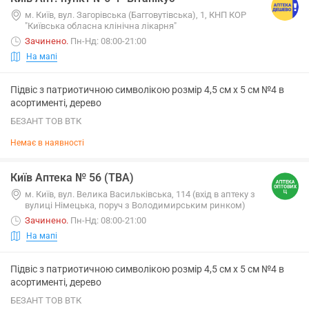
м. Київ, вул. Загорівська (Багговутівська), 1, КНП КОР
"Київська обласна клінічна лікарня"
Зачинено
.
Пн-Нд: 08:00-21:00
На мапі
Підвіс з патриотичною символікою розмір 4,5 см х 5 см №4 в
асортименті, дерево
БЕЗАНТ ТОВ ВТК
Немає в наявності
Київ Аптека № 56 (ТВА)
м. Київ, вул. Велика Васильківська, 114 (вхід в аптеку з
вулиці Німецька, поруч з Володимирським ринком)
Зачинено
.
Пн-Нд: 08:00-21:00
На мапі
Підвіс з патриотичною символікою розмір 4,5 см х 5 см №4 в
асортименті, дерево
БЕЗАНТ ТОВ ВТК