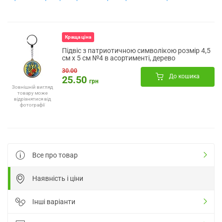
Краща ціна
Підвіс з патриотичною символікою розмір 4,5
см х 5 см №4 в асортименті, дерево
30.00
До кошика
25.50
грн
Зовнішній вигляд
товару може
відрізнятися від
фотографії
Все про товар
Наявність і ціни
Інші варіанти