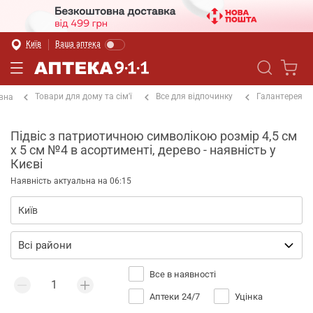
Київ
Ваша аптека
Товари для дому та сім'ї
Все для відпочинку
Галантерея
вна
Підвіс з патриотичною символікою розмір 4,5 см
х 5 см №4 в асортименті, дерево - наявність у
Києві
Наявність актуальна на 06:15
Все в наявності
Аптеки 24/7
Уцінка