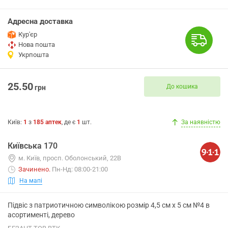
Адресна доставка
Кур'єр
Нова пошта
Укрпошта
25.50
До кошика
грн
Київ
:
1
з
185
аптек
, де є
1
шт.
За наявністю
Київська 170
м. Київ, просп. Оболонський, 22В
Зачинено
.
Пн-Нд: 08:00-21:00
На мапі
Підвіс з патриотичною символікою розмір 4,5 см х 5 см №4 в
асортименті, дерево