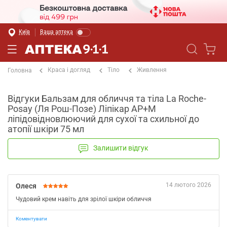
Київ
Ваша аптека
Краса і догляд
Тіло
Живлення
Головна
Відгуки Бальзам для обличчя та тіла La Roche-
Posay (Ля Рош-Позе) Ліпікар AP+M
ліпідовідновлюючий для сухої та схильної до
атопії шкіри 75 мл
Залишити відгук
14 лютого 2026
Олеся
Чудовий крем навіть для зрілої шкіри обличчя
Коментувати