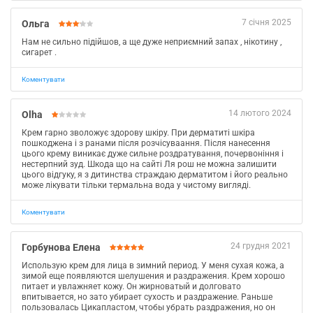
7 січня 2025
Ольга
Нам не сильно підійшов, а ще дуже неприємний запах , нікотину ,
сигарет .
Коментувати
14 лютого 2024
Olha
Крем гарно зволожує здорову шкіру. При дерматиті шкіра
пошкоджена і з ранами після розчісуваання. Після нанесення
цього крему виникає дуже сильне роздратування, почервоніння і
нестерпний зуд. Шкода що на сайті Ля рош не можна залишити
цього відгуку, я з дитинства страждаю дерматитом і його реально
може лікувати тільки термальна вода у чистому вигляді.
Коментувати
24 грудня 2021
Горбунова Елена
Использую крем для лица в зимний период. У меня сухая кожа, а
зимой еще появляются шелушения и раздражения. Крем хорошо
питает и увлажняет кожу. Он жирноватый и долговато
впитывается, но зато убирает сухость и раздражение. Раньше
пользовалась Цикапластом, чтобы убрать раздражения, но он