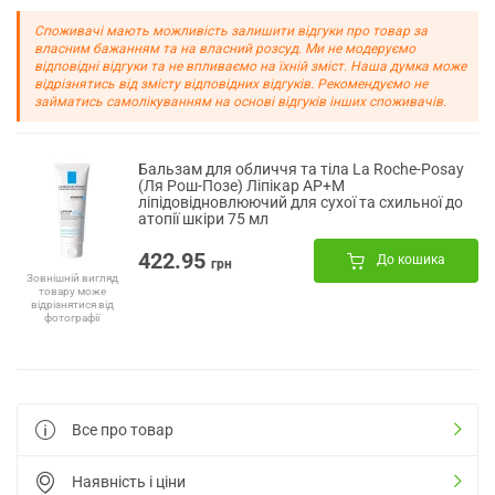
Споживачі мають можливість залишити відгуки про товар за
власним бажанням та на власний розсуд. Ми не модеруємо
відповідні відгуки та не впливаємо на їхній зміст. Наша думка може
відрізнятись від змісту відповідних відгуків. Рекомендуємо не
займатись самолікуванням на основі відгуків інших споживачів.
Бальзам для обличчя та тіла La Roche-Posay
(Ля Рош-Позе) Ліпікар AP+M
ліпідовідновлюючий для сухої та схильної до
атопії шкіри 75 мл
422.95
До кошика
грн
Зовнішній вигляд
товару може
відрізнятися від
фотографії
Все про товар
Наявність і ціни