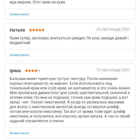
еще жирнее. Этот крем не хуже.
Коментувати
25 листопада 2021
Наталя
Крем супер, зволожує, впитується швидко Ля рош завжди дієвий і
бюджетний
Коментувати
10 листопада 2021
Ірина
Бальзам имеет приятную густую текстуру. После нанесения
хорошо впитывается, не жирнит. Если использовать под
тональный кркм или сс,bb крем, не скатывается, и это очень важно
Мне прописала дерматолог для сухой, чувствительной, склонной к
атопии кожи. Но мне не подошел, точнее сам крем подошел, а вот
запах - нет. Пахнет никотинкой. Я когда-то увлекалась масками
для волос с никотиновой кислотой, всегда оставался шлейф.
потом мне кололи никотинку. Так вот от крема тоже идет шлейф
никотинки, и получилось все классно, кроме запаха. А так со своей
задачей справляется отлично
Коментувати