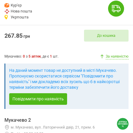
Кур'єр
Нова пошта
Укрпошта
267.85
До кошика
грн
Мукачево
:
0
з
5
аптек
, де є
1
шт.
За наявністю
На даний момент товар не доступний в місті Мукачево.
Пропонуємо скористатися сервісом "Повідомити про
наявність" і ми докладемо всіх зусиль що б в найкоротші
терміни забезпечити його доставку
Повідомити про наявність
Мукачево 2
м. Мукачево, вул. Латоричний двір, 21, прим. 6