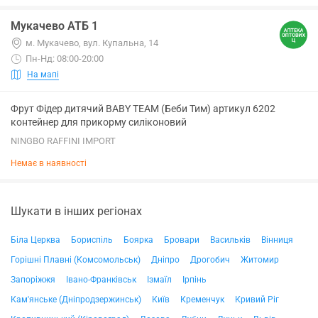
Мукачево АТБ 1
м. Мукачево, вул. Купальна, 14
Пн-Нд: 08:00-20:00
На мапі
Фрут Фідер дитячий BABY TEAM (Беби Тим) артикул 6202
контейнер для прикорму силіконовий
NINGBO RAFFINI IMPORT
Немає в наявності
Шукати в інших регіонах
Біла Церква
Бориспіль
Боярка
Бровари
Васильків
Вінниця
Горішні Плавні (Комсомольськ)
Дніпро
Дрогобич
Житомир
Запоріжжя
Івано-Франківськ
Ізмаїл
Ірпінь
Кам'янське (Дніпродзержинськ)
Київ
Кременчук
Кривий Ріг