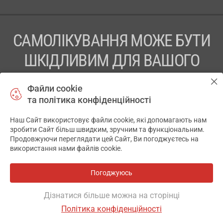
САМОЛІКУВАННЯ МОЖЕ БУТИ
ШКІДЛИВИМ ДЛЯ ВАШОГО
ЗДОРОВ’Я
Файли cookie
та політика конфіденційності
ПЕРЕД ЗАСТОСУВАННЯМ ПРЕПАРАТУ ПРОКОНСУЛЬТУЙТЕСЬ
З ЛІКАРЕМ
Наш Сайт використовує файли cookie, які допомагають нам
✕
зробити Сайт більш швидким, зручним та функціональним.
ТОВ «АПТЕКА 911.ЮА» Код ЄДРПОУ 43631965.
Продовжуючи переглядати цей Сайт, Ви погоджуєтесь на
використання нами файлів cookie.
Відмова від відповідальності
© 2014-2026. Медична інформаційна система АПТЕКА911.ЮА
Погоджуюсь
Всі аптеки
на мапі
Розробка і підтримка сайту -
wu.ua
Дізнатися більше можна на сторінці
Політика конфіденційності
ОСНОВНЕ
ДЕ Є
ВІДГУКИ