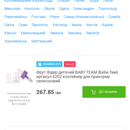
Кропивницький (Кіровоград)
Лозова
Лубни
Луцьк
Львів
Миколаїв
Нікополь
Обухів
Одеса
Олександрія
Павлоград
Первомайськ
Полтава
Рівне
Самар (Новомосковськ)
Самбір
Сміла
Суми
Тернопіль
Ужгород
Умань
Фастів
Харків
Херсон
Хмельницький
Черкаси
Чернівці
Чернігів
Чорноморськ
Шептицький
КЕШБЕК 20%
1+1=3
Фрут Фідер дитячий BABY TEAM (Беби Тим)
артикул 6202 контейнер для прикорму
силіконовий
267.85
До кошика
грн
Зовнішній вигляд
товару може
відрізнятися від
фотографії