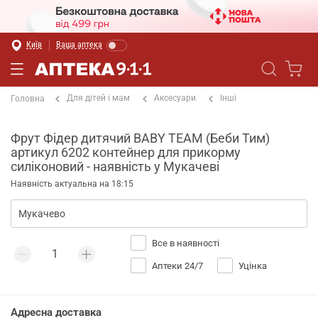
Київ
Ваша аптека
Для дітей і мам
Аксесуари
Інші
Головна
Фрут Фідер дитячий BABY TEAM (Беби Тим)
артикул 6202 контейнер для прикорму
силіконовий - наявність у Мукачеві
Наявність актуальна на 18:15
Все в наявності
Аптеки 24/7
Уцінка
Адресна доставка