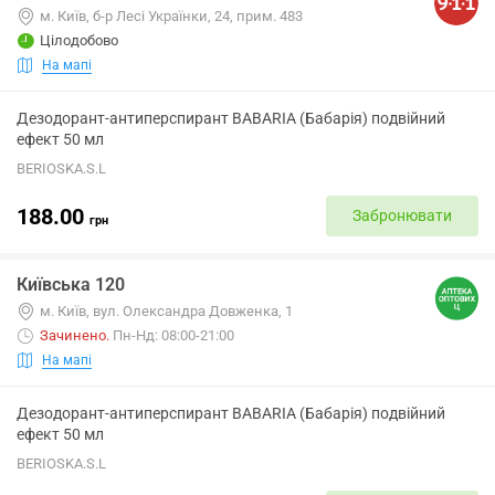
м. Київ, б-р Лесі Українки, 24, прим. 483
Цілодобово
На мапі
Дезодорант-антиперспирант BABARIA (Бабарія) подвійний
ефект 50 мл
BERIOSKA.S.L
188.00
Забронювати
грн
Київська 120
м. Київ, вул. Олександра Довженка, 1
Зачинено
.
Пн-Нд: 08:00-21:00
На мапі
Дезодорант-антиперспирант BABARIA (Бабарія) подвійний
ефект 50 мл
BERIOSKA.S.L