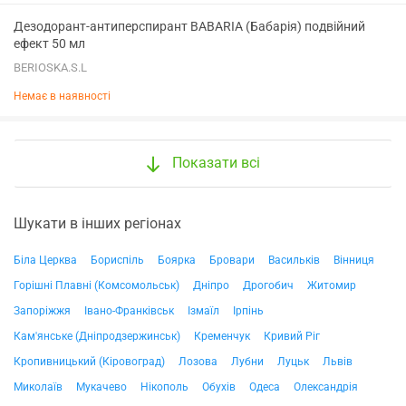
Дезодорант-антиперспирант BABARIA (Бабарія) подвійний
ефект 50 мл
BERIOSKA.S.L
Немає в наявності
Показати всі
Шукати в інших регіонах
Біла Церква
Бориспіль
Боярка
Бровари
Васильків
Вінниця
Горішні Плавні (Комсомольськ)
Дніпро
Дрогобич
Житомир
Запоріжжя
Івано-Франківськ
Ізмаїл
Ірпінь
Кам'янське (Дніпродзержинськ)
Кременчук
Кривий Ріг
Кропивницький (Кіровоград)
Лозова
Лубни
Луцьк
Львів
Миколаїв
Мукачево
Нікополь
Обухів
Одеса
Олександрія