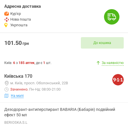
Адресна доставка
Кур'єр
Нова пошта
Укрпошта
101.50
До кошика
грн
Київ
:
6
з
185
аптек
, де є
1
шт.
За наявністю
Київська 170
м. Київ, просп. Оболонський, 22В
Зачинено
.
Пн-Нд: 08:00-21:00
На мапі
Дезодорант-антиперспирант BABARIA (Бабарія) подвійний
ефект 50 мл
BERIOSKA.S.L