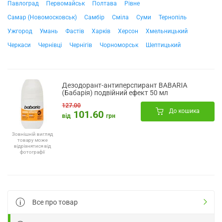
Павлоград
Первомайськ
Полтава
Рівне
Самар (Новомосковськ)
Самбір
Сміла
Суми
Тернопіль
Ужгород
Умань
Фастів
Харків
Херсон
Хмельницький
Черкаси
Чернівці
Чернігів
Чорноморськ
Шептицький
Дезодорант-антиперспирант BABARIA
(Бабарія) подвійний ефект 50 мл
127.00
До кошика
101.60
від
грн
Зовнішній вигляд
товару може
відрізнятися від
фотографії
Все про товар