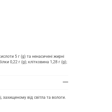
кислоти 5 г (g) та ненасичені жирні
ілки 0,22 г (g); клітковина 1,28 г (g);
і, захищеному від світла та вологи.