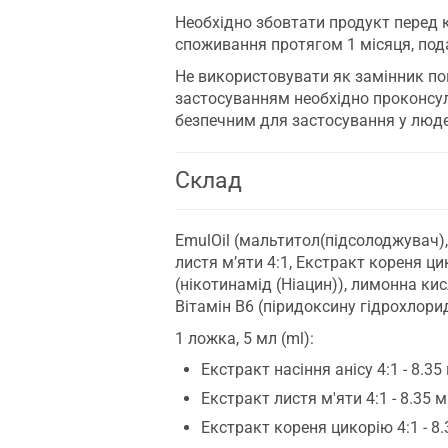
Необхідно збовтати продукт перед
споживання протягом 1 місяця, по
Не використовувати як замінник по
застосуванням необхідно проконсу
безпечним для застосування у люде
Склад
EmulOil (мальтитол(підсолоджувач),
листя м’яти 4:1, Екстракт кореня ци
(нікотинамід (Ніацин)), лимонна кис
Вітамін B6 (піридоксину гідрохлорид)
1 ложка, 5 мл (ml):
Екстракт насіння анісу 4:1 - 8.35 
Екстракт листя м'яти 4:1 - 8.35 м
Екстракт кореня цикорію 4:1 - 8.