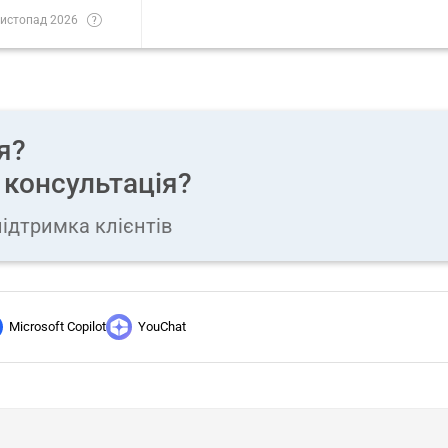
истопад 2026
я?
 консультація?
ідтримка клієнтів
Microsoft Copilot
YouChat