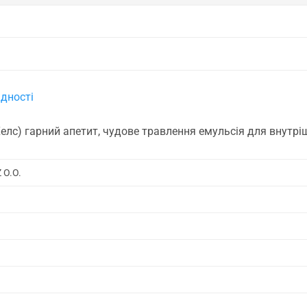
дності
елс) гарний апетит, чудове травлення емульсія для внутр
 O.O.