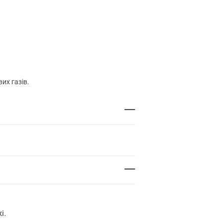
их газів.
і.