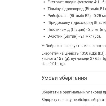
Екстракт плодів фенхелю 4:1 - 5.
Тіаміну гідрохлорид (Вітамін В1) 
Рибофлавін (Вітамін В2) - 0.25 мг
Піридоксину гідрохлорид (Вітамін
Нікотинамід (Ніацин) - 2.5 мг (mg
D-біотин (Біотин) - 21 мкг (µg).
** Зображення фруктів має ілюстрат
Енергетична цінність 1350 кДж (kJ) /
кислоти 15 г (g); вуглеводи 37,65 г (g)
сіль 0,01 г (g).
Умови зберігання
Зберігати в оригінальній упаковці п
Відкриту пляшку необхідно зберігат