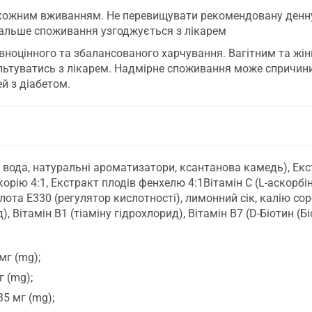
 кожним вживанням. Не перевищувати рекомендовану денн
дальше споживання узгоджується з лікарем
вноцінного та збалансованого харчування. Вагітним та жін
льтуватись з лікарем. Надмірне споживання може спричин
й з діабетом.
 вода, натуральні ароматизатори, ксантанова камедь), Екст
корію 4:1, Екстракт плодів фенхелю 4:1Вітамін С (L-аскорбі
лота E330 (регулятор кислотності), лимонний сік, калію сор
, Вітамін B1 (тіаміну гідрохлорид), Вітамін В7 (D-Біотин (Бі
мг (mg);
г (mg);
35 мг (mg);