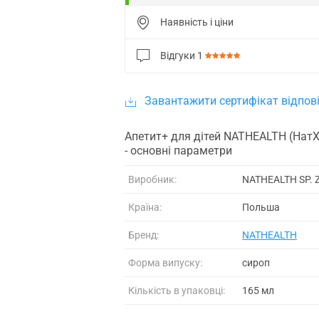
Наявність і ціни
Відгуки
1
Завантажити сертифікат відпові
Апетит+ для дітей NATHEALTH (НатХ
- основні параметри
Виробник:
NATHEALTH SP. Z
Країна:
Польша
Бренд:
NATHEALTH
Форма випуску:
сироп
Кількість в упаковці:
165 мл