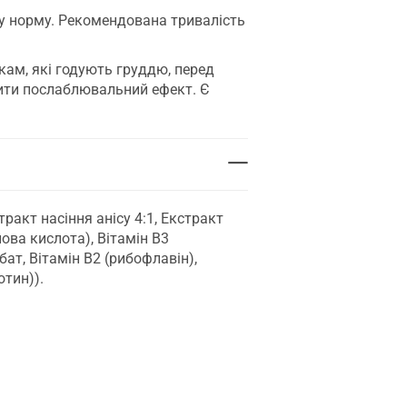
у норму. Рекомендована тривалість
кам, які годують груддю, перед
ити послаблювальний ефект. Є
ракт насіння анісу 4:1, Екстракт
нова кислота), Вітамін B3
бат, Вітамін В2 (рибофлавін),
отин)).