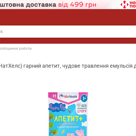
оліпшення роботи
НатХелс) гарний апетит, чудове травлення емульсія 