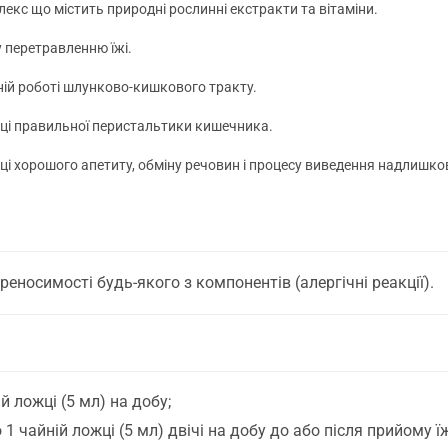
лекс що містить природні рослинні екстракти та вітаміни.
 перетравленню їжі.
ній роботі шлунково-кишкового тракту.
ці правильної перистальтики кишечника.
і хорошого апетиту, обміну речовин і процесу виведення надлишков
еносимості будь-якого з компонентів (алергічні реакції).
ій ложці (5 мл) на добу;
 1 чайній ложці (5 мл) двічі на добу до або після прийому їж