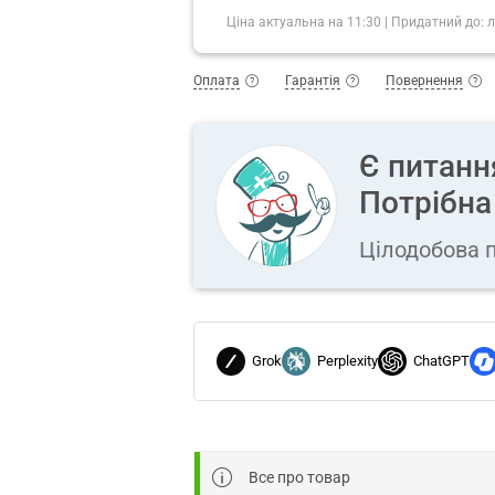
Ціна актуальна на
11:30
|
Придатний до:
л
Оплата
Гарантія
Повернення
Є питанн
Потрібна
Цілодобова п
Grok
Perplexity
ChatGPT
Все про товар