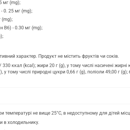
5 мг (mg);
- 0. 25 мг (mg);
 (mg);
 В6) - 0.30 мг (mg);
);
ивний характер. Продукт не містить фруктів чи соків.
 330 ккал (kcal); жири 20 г (g), у тому числі насичені жирні 
, у тому числі природні цукри 0,66 г (g), поліоли 49,00 г (g); б
ри температурі не вище 25°С, в недоступному для дітей місц
и в холодильнику.