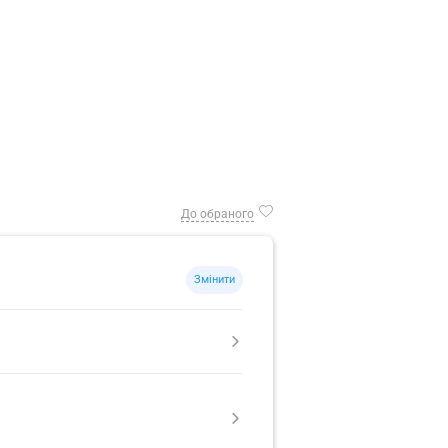
До обраного
Змінити