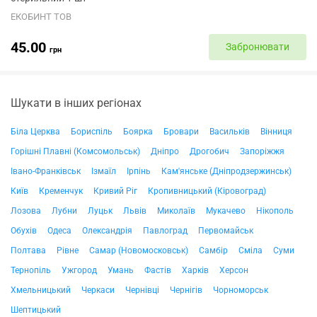
ЕКОБИНТ ТОВ
45.00
Забронювати
грн
Шукати в інших регіонах
Біла Церква
Бориспіль
Боярка
Бровари
Васильків
Вінниця
Горішні Плавні (Комсомольськ)
Дніпро
Дрогобич
Запоріжжя
Івано-Франківськ
Ізмаїл
Ірпінь
Кам'янське (Дніпродзержинськ)
Київ
Кременчук
Кривий Ріг
Кропивницький (Кіровоград)
Лозова
Лубни
Луцьк
Львів
Миколаїв
Мукачево
Нікополь
Обухів
Одеса
Олександрія
Павлоград
Первомайськ
Полтава
Рівне
Самар (Новомосковськ)
Самбір
Сміла
Суми
Тернопіль
Ужгород
Умань
Фастів
Харків
Херсон
Хмельницький
Черкаси
Чернівці
Чернігів
Чорноморськ
Шептицький