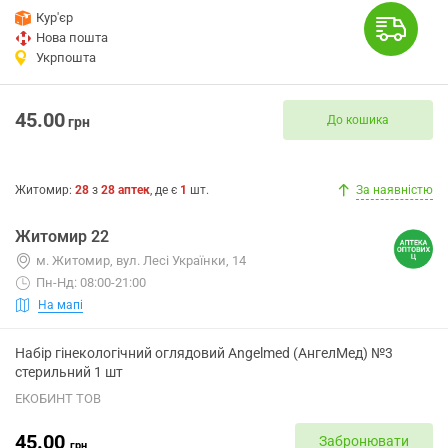
Кур'єр
Нова пошта
Укрпошта
45.00
До кошика
грн
Житомир
:
28
з
28
аптек
, де є
1
шт.
За наявністю
Житомир 22
м. Житомир, вул. Лесі Українки, 14
Пн-Нд: 08:00-21:00
На мапі
Набір гінекологічний оглядовий Angelmed (АнгелМед) №3
стерильний 1 шт
ЕКОБИНТ ТОВ
45.00
Забронювати
грн