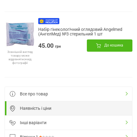
Набір гінекологічний оглядовий Angelmed
(АнгелМед) №3 стерильний 1 шт
45.00
До кошика
грн
Зовнішній вигляд
товару може
відрізнятися від
фотографії
Все про товар
Наявність і ціни
Інші варіанти