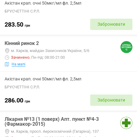
Акістан крап. очні 50мкг/мл фл. 2,5мл
БРУСЧЕТТІНІ С.Р.Л.
283.50
Забронювати
грн
Кінний ринок 2
м. Харків, майдан Захисників України, 5/6
Зачинено
.
Пн-Нд: 08:00-21:00
На мапі
Акістан крап. очні 50мкг/мл фл. 2,5мл
БРУСЧЕТТІНІ С.Р.Л.
286.00
Забронювати
грн
Лікарня №13 (1 поверх) Апт. пункт №4-3
(Фармакор-2015)
м. Харків, просп. Аерокосмічний (Гагаріна), 137