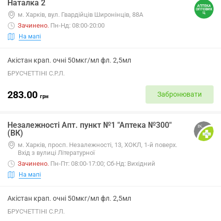
Наталка 2
м. Харків, вул. Гвардійців Широнінців, 88А
Зачинено
.
Пн-Нд: 08:00-20:00
На мапі
Акістан крап. очні 50мкг/мл фл. 2,5мл
БРУСЧЕТТІНІ С.Р.Л.
283.00
Забронювати
грн
Незалежності Апт. пункт №1 "Аптека №300"
(ВК)
м. Харків, просп. Незалежності, 13, ХОКЛ, 1-й поверх.
Вхід з вулиці Літературної
Зачинено
.
Пн-Пт: 08:00-17:00; Сб-Нд: Вихідний
На мапі
Акістан крап. очні 50мкг/мл фл. 2,5мл
БРУСЧЕТТІНІ С.Р.Л.