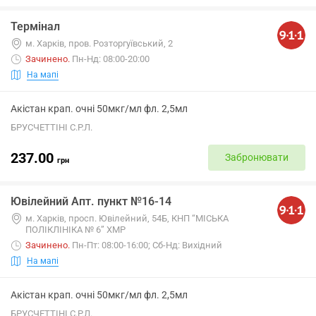
Термінал
м. Харків, пров. Розторгуївський, 2
Зачинено
.
Пн-Нд: 08:00-20:00
На мапі
Акістан крап. очні 50мкг/мл фл. 2,5мл
БРУСЧЕТТІНІ С.Р.Л.
237.00
Забронювати
грн
Ювілейний Апт. пункт №16-14
м. Харків, просп. Ювілейний, 54Б, КНП “МІСЬКА
ПОЛІКЛІНІКА № 6” ХМР
Зачинено
.
Пн-Пт: 08:00-16:00; Сб-Нд: Вихідний
На мапі
Акістан крап. очні 50мкг/мл фл. 2,5мл
БРУСЧЕТТІНІ С.Р.Л.