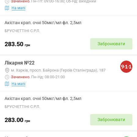
Зачинено
.
Пн-Пт: 09:00-16:30; Сб-Нд: Вихідний
На мапі
Акістан крап. очні 50мкг/мл фл. 2,5мл
БРУСЧЕТТІНІ С.Р.Л.
283.50
Забронювати
грн
Лікарня №22
м. Харків, просп. Байрона (Героїв Сталінграда), 187
Зачинено
.
Пн-Нд: 08:00-21:00
На мапі
Акістан крап. очні 50мкг/мл фл. 2,5мл
БРУСЧЕТТІНІ С.Р.Л.
283.00
Забронювати
грн