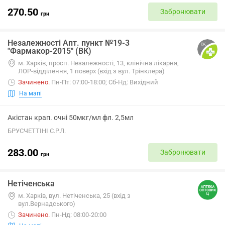
270.50
Забронювати
грн
Незалежності Апт. пункт №19-3
"Фармакор-2015" (ВК)
м. Харків, просп. Незалежності, 13, клінічна лікарня,
ЛОР-відділення, 1 поверх (вхід з вул. Трінклера)
Зачинено
.
Пн-Пт: 07:00-18:00; Сб-Нд: Вихідний
На мапі
Акістан крап. очні 50мкг/мл фл. 2,5мл
БРУСЧЕТТІНІ С.Р.Л.
283.00
Забронювати
грн
Нетіченська
м. Харків, вул. Нетіченська, 25 (вхід з
вул.Вернадського)
Зачинено
.
Пн-Нд: 08:00-20:00