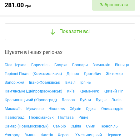
281.00
Забронювати
грн
Показати всі
Шукати в інших регіонах
Біла Церква
Бориспіль
Боярка
Бровари
Васильків
Вінниця
Горішні Плавні (Комсомольськ)
Дніпро
Дрогобич
Житомир
Запоріжжя
Івано-Франківськ
Ізмаїл
Ірпінь
Кам'янське (Дніпродзержинськ)
Київ
Кременчук
Кривий Ріг
Кропивницький (Кіровоград)
Лозова
Лубни
Луцьк
Львів
Миколаїв
Мукачево
Нікополь
Обухів
Одеса
Олександрія
Павлоград
Первомайськ
Полтава
Рівне
Самар (Новомосковськ)
Самбір
Сміла
Суми
Тернопіль
Ужгород
Умань
Фастів
Херсон
Хмельницький
Черкаси