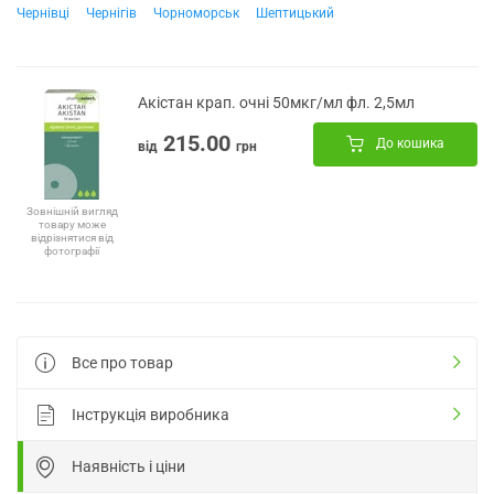
Чернівці
Чернігів
Чорноморськ
Шептицький
Акістан крап. очні 50мкг/мл фл. 2,5мл
215.00
До кошика
від
грн
Зовнішній вигляд
товару може
відрізнятися від
фотографії
Все про товар
Інструкція виробника
Наявність і ціни