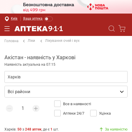
Київ
Ваша аптека
Ліки
Лікування очей і вух
Головна
Акістан - наявність у Харкові
Наявність актуальна на 07:15
Все в наявності
Аптеки 24/7
Уцінка
Харків
:
50
з
248
аптек
, де є
1
шт.
За наявністю