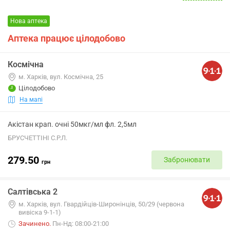
Нова аптека
Аптека працює цілодобово
Космічна
м. Харків, вул. Космічна, 25
Цілодобово
На мапі
Акістан крап. очні 50мкг/мл фл. 2,5мл
БРУСЧЕТТІНІ С.Р.Л.
279.50
Забронювати
грн
Салтівська 2
м. Харків, вул. Гвардійців-Широнінців, 50/29 (червона
вивіска 9-1-1)
Зачинено
.
Пн-Нд: 08:00-21:00