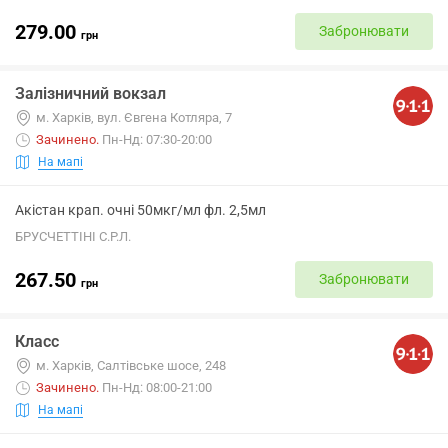
279.00
Забронювати
грн
Залізничний вокзал
м. Харків, вул. Євгена Котляра, 7
Зачинено
.
Пн-Нд: 07:30-20:00
На мапі
Акістан крап. очні 50мкг/мл фл. 2,5мл
БРУСЧЕТТІНІ С.Р.Л.
267.50
Забронювати
грн
Класс
м. Харків, Салтівське шосе, 248
Зачинено
.
Пн-Нд: 08:00-21:00
На мапі