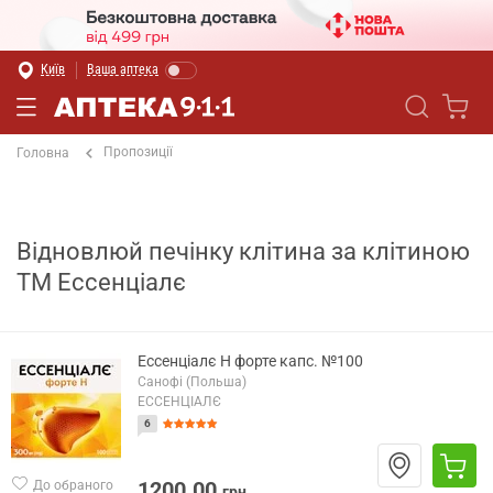
Київ
Ваша аптека
Пропозиції
Головна
Відновлюй печінку клітина за клітиною
ТМ Ессенціалє
Ессенціалє Н форте капс. №100
Санофі (Польша)
ЕССЕНЦІАЛЄ
6
1200.00
До обраного
грн