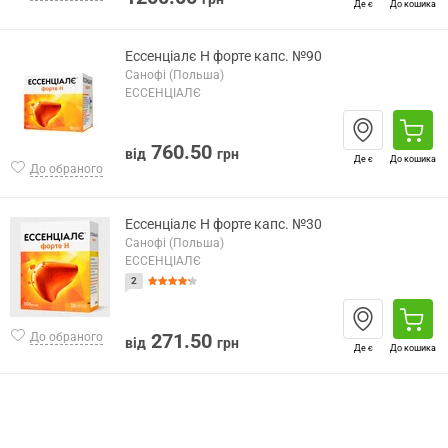
Де є
До кошика
Ессенціалє Н форте капс. №90
Санофі (Польша)
ЕССЕНЦІАЛЄ
760.50
від
грн
Де є
До кошика
До обраного
Ессенціалє Н форте капс. №30
Санофі (Польша)
ЕССЕНЦІАЛЄ
2
271.50
До обраного
від
грн
Де є
До кошика