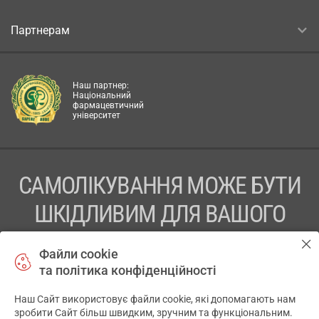
Партнерам
Наш партнер:
Національний
фармацевтичний
університет
САМОЛІКУВАННЯ МОЖЕ БУТИ
ШКІДЛИВИМ ДЛЯ ВАШОГО
ЗДОРОВ’Я
Файли cookie
та політика конфіденційності
ПЕРЕД ЗАСТОСУВАННЯМ ПРЕПАРАТУ ПРОКОНСУЛЬТУЙТЕСЬ
З ЛІКАРЕМ
Наш Сайт використовує файли cookie, які допомагають нам
✕
зробити Сайт більш швидким, зручним та функціональним.