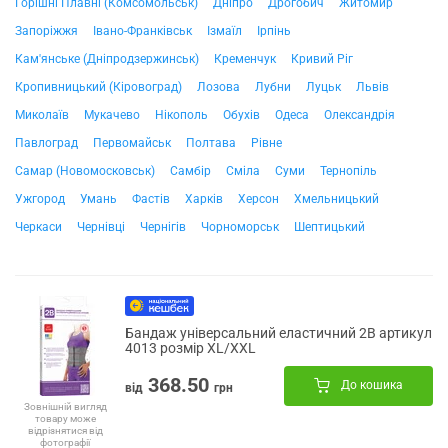
Горішні Плавні (Комсомольськ)
Дніпро
Дрогобич
Житомир
Запоріжжя
Івано-Франківськ
Ізмаїл
Ірпінь
Кам'янське (Дніпродзержинськ)
Кременчук
Кривий Ріг
Кропивницький (Кіровоград)
Лозова
Лубни
Луцьк
Львів
Миколаїв
Мукачево
Нікополь
Обухів
Одеса
Олександрія
Павлоград
Первомайськ
Полтава
Рівне
Самар (Новомосковськ)
Самбір
Сміла
Суми
Тернопіль
Ужгород
Умань
Фастів
Харків
Херсон
Хмельницький
Черкаси
Чернівці
Чернігів
Чорноморськ
Шептицький
Бандаж універсальний еластичний 2B артикул
4013 розмір XL/XXL
368.50
До кошика
від
грн
Зовнішній вигляд
товару може
відрізнятися від
фотографії