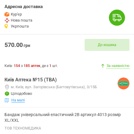
Адресна доставка
Кур'єр
Нова пошта
Укрпошта
570.00
До кошика
грн
Київ
:
154
з
185
аптек
, де є
1
шт.
За наявністю
Київ Аптека №15 (ТВА)
м. Київ, вул. Загорівська (Багговутівська), 3/15Б
Цілодобово
На мапі
Бандаж універсальний еластичний 2B артикул 4013 розмір
XL/XXL
ТОВ ТЕХНОМЕДИКА