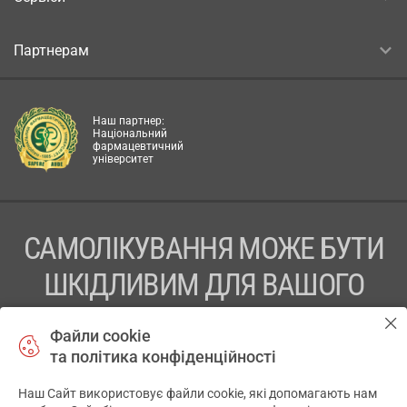
Партнерам
Наш партнер:
Національний
фармацевтичний
університет
САМОЛІКУВАННЯ МОЖЕ БУТИ
ШКІДЛИВИМ ДЛЯ ВАШОГО
ЗДОРОВ’Я
Файли cookie
та політика конфіденційності
ПЕРЕД ЗАСТОСУВАННЯМ ПРЕПАРАТУ ПРОКОНСУЛЬТУЙТЕСЬ
З ЛІКАРЕМ
Наш Сайт використовує файли cookie, які допомагають нам
✕