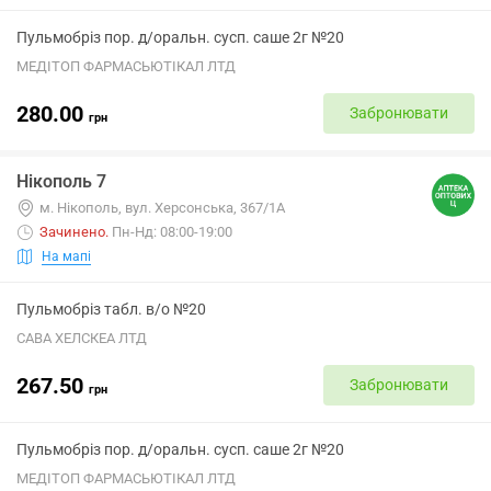
Пульмобріз пор. д/оральн. сусп. саше 2г №20
МЕДІТОП ФАРМАСЬЮТІКАЛ ЛТД
280.00
Забронювати
грн
Нікополь 7
м. Нікополь, вул. Херсонська, 367/1А
Зачинено
.
Пн-Нд: 08:00-19:00
На мапі
Пульмобріз табл. в/о №20
САВА ХЕЛСКЕА ЛТД
267.50
Забронювати
грн
Пульмобріз пор. д/оральн. сусп. саше 2г №20
МЕДІТОП ФАРМАСЬЮТІКАЛ ЛТД