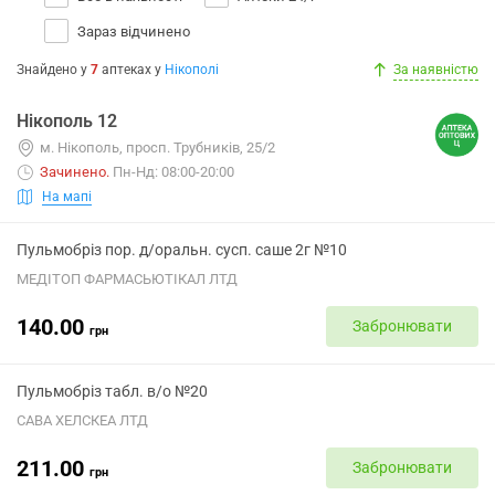
Зараз відчинено
Знайдено у
7
аптеках
у
Нікополі
За наявністю
Нікополь 12
м. Нікополь, просп. Трубників, 25/2
Зачинено
.
Пн-Нд: 08:00-20:00
На мапі
Пульмобріз пор. д/оральн. сусп. саше 2г №10
МЕДІТОП ФАРМАСЬЮТІКАЛ ЛТД
140.00
Забронювати
грн
Пульмобріз табл. в/о №20
САВА ХЕЛСКЕА ЛТД
211.00
Забронювати
грн