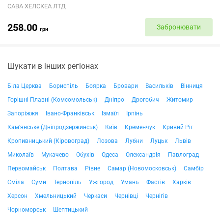
САВА ХЕЛСКЕА ЛТД
258.00
Забронювати
грн
Шукати в інших регіонах
Біла Церква
Бориспіль
Боярка
Бровари
Васильків
Вінниця
Горішні Плавні (Комсомольськ)
Дніпро
Дрогобич
Житомир
Запоріжжя
Івано-Франківськ
Ізмаїл
Ірпінь
Кам'янське (Дніпродзержинськ)
Київ
Кременчук
Кривий Ріг
Кропивницький (Кіровоград)
Лозова
Лубни
Луцьк
Львів
Миколаїв
Мукачево
Обухів
Одеса
Олександрія
Павлоград
Первомайськ
Полтава
Рівне
Самар (Новомосковськ)
Самбір
Сміла
Суми
Тернопіль
Ужгород
Умань
Фастів
Харків
Херсон
Хмельницький
Черкаси
Чернівці
Чернігів
Чорноморськ
Шептицький