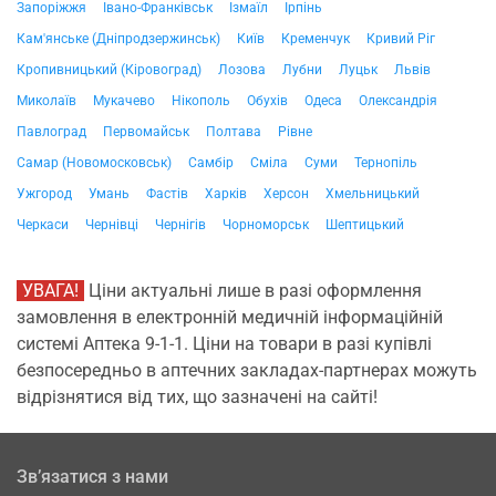
Запоріжжя
Івано-Франківськ
Ізмаїл
Ірпінь
Кам'янське (Дніпродзержинськ)
Київ
Кременчук
Кривий Ріг
Кропивницький (Кіровоград)
Лозова
Лубни
Луцьк
Львів
Миколаїв
Мукачево
Нікополь
Обухів
Одеса
Олександрія
Павлоград
Первомайськ
Полтава
Рівне
Самар (Новомосковськ)
Самбір
Сміла
Суми
Тернопіль
Ужгород
Умань
Фастів
Харків
Херсон
Хмельницький
Черкаси
Чернівці
Чернігів
Чорноморськ
Шептицький
УВАГА!
Ціни актуальні лише в разі оформлення
замовлення в електронній медичній інформаційній
системі Аптека 9-1-1. Ціни на товари в разі купівлі
безпосередньо в аптечних закладах-партнерах можуть
відрізнятися від тих, що зазначені на сайті!
Зв’язатися з нами