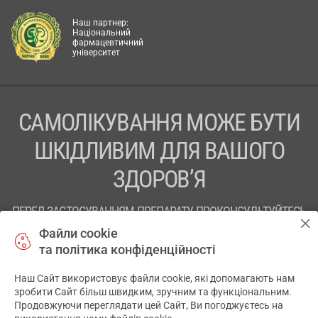
Наш партнер:
Національний
фармацевтичний
університет
САМОЛІКУВАННЯ МОЖЕ БУТИ
ШКІДЛИВИМ ДЛЯ ВАШОГО
ЗДОРОВ’Я
ПЕРЕД ЗАСТОСУВАННЯМ ПРЕПАРАТУ ПРОКОНСУЛЬТУЙТЕСЬ
З ЛІКАРЕМ
Файли cookie
та політика конфіденційності
ТОВ «АПТЕКА 911.ЮА» Код ЄДРПОУ 43631965.
Наш Сайт використовує файли cookie, які допомагають нам
Відмова від відповідальності
зробити Сайт більш швидким, зручним та функціональним.
Продовжуючи переглядати цей Сайт, Ви погоджуєтесь на
© 2014-2026. Медична інформаційна система АПТЕКА911.ЮА