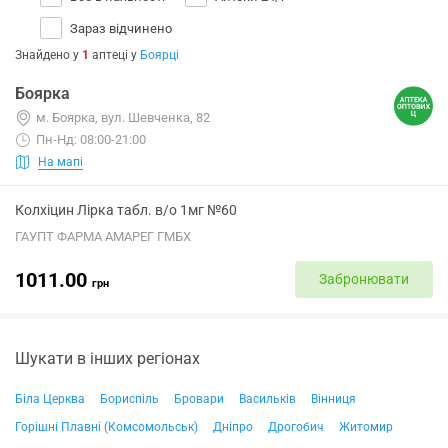
Зараз відчинено
Знайдено у
1
аптеці
у
Боярці
Боярка
м. Боярка, вул. Шевченка, 82
Пн-Нд: 08:00-21:00
На мапі
Колхіцин Лірка табл. в/о 1мг №60
ГАУПТ ФАРМА АМАРЕГ ГМБХ
1011.00
Забронювати
грн
Шукати в інших регіонах
Біла Церква
Бориспіль
Бровари
Васильків
Вінниця
Горішні Плавні (Комсомольськ)
Дніпро
Дрогобич
Житомир