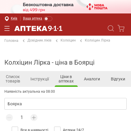
Київ
Ваша аптека
Довідник ліків
Колхіцин
Колхіцин Лірка
Головна
Колхіцин Лірка - ціна в Боярці
Список
Ціни в
Інструкції
Аналоги
Відгуки
товарів
аптеках
Наявність актуальна на 08:00
Все в наявності
Аптеки 24/7