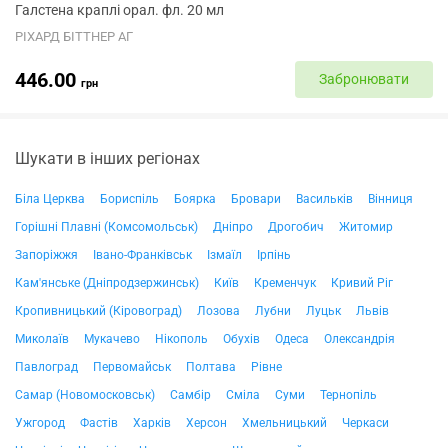
Галстена краплі орал. фл. 20 мл
РІХАРД БІТТНЕР АГ
446.00
Забронювати
грн
Шукати в інших регіонах
Біла Церква
Бориспіль
Боярка
Бровари
Васильків
Вінниця
Горішні Плавні (Комсомольськ)
Дніпро
Дрогобич
Житомир
Запоріжжя
Івано-Франківськ
Ізмаїл
Ірпінь
Кам'янське (Дніпродзержинськ)
Київ
Кременчук
Кривий Ріг
Кропивницький (Кіровоград)
Лозова
Лубни
Луцьк
Львів
Миколаїв
Мукачево
Нікополь
Обухів
Одеса
Олександрія
Павлоград
Первомайськ
Полтава
Рівне
Самар (Новомосковськ)
Самбір
Сміла
Суми
Тернопіль
Ужгород
Фастів
Харків
Херсон
Хмельницький
Черкаси