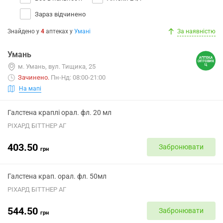
Зараз відчинено
Знайдено у
4
аптеках
у
Умані
За наявністю
Умань
м. Умань, вул. Тищика, 25
Зачинено
.
Пн-Нд: 08:00-21:00
На мапі
Галстена краплі орал. фл. 20 мл
РІХАРД БІТТНЕР АГ
403.50
Забронювати
грн
Галстена крап. орал. фл. 50мл
РІХАРД БІТТНЕР АГ
544.50
Забронювати
грн