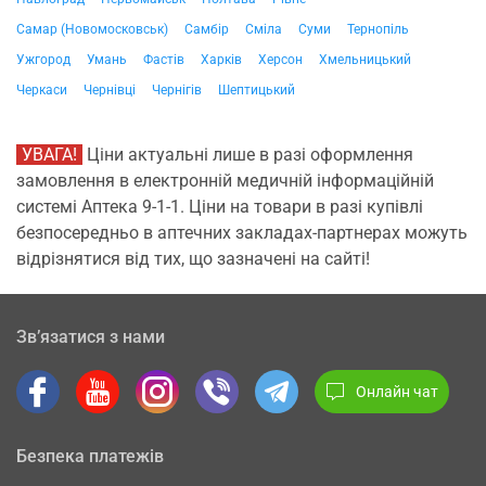
Самар (Новомосковськ)
Самбір
Сміла
Суми
Тернопіль
Ужгород
Умань
Фастів
Харків
Херсон
Хмельницький
Черкаси
Чернівці
Чернігів
Шептицький
УВАГА!
Ціни актуальні лише в разі оформлення
замовлення в електронній медичній інформаційній
системі Аптека 9-1-1. Ціни на товари в разі купівлі
безпосередньо в аптечних закладах-партнерах можуть
відрізнятися від тих, що зазначені на сайті!
Зв’язатися з нами
Онлайн чат
Безпека платежів