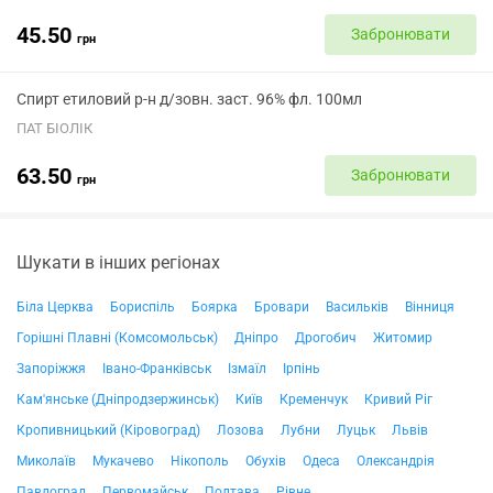
45.50
Забронювати
грн
Спирт етиловий р-н д/зовн. заст. 96% фл. 100мл
ПАТ БІОЛІК
63.50
Забронювати
грн
Шукати в інших регіонах
Біла Церква
Бориспіль
Боярка
Бровари
Васильків
Вінниця
Горішні Плавні (Комсомольськ)
Дніпро
Дрогобич
Житомир
Запоріжжя
Івано-Франківськ
Ізмаїл
Ірпінь
Кам'янське (Дніпродзержинськ)
Київ
Кременчук
Кривий Ріг
Кропивницький (Кіровоград)
Лозова
Лубни
Луцьк
Львів
Миколаїв
Мукачево
Нікополь
Обухів
Одеса
Олександрія
Павлоград
Первомайськ
Полтава
Рівне