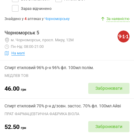
Зараз відчинено
Знайдено у
4
аптеках
у
Чорноморську
За наявністю
Чорноморськ 5
м. Чорноморськ, просп. Миру, 12М
Пн-Нд: 08:00-21:00
На мапі
Спирт етиловий 96% р-н 96% фл. 100мл полім.
МЕДЛЕВ ТОВ
46.00
Забронювати
грн
Спирт етиловий 70% р-н д/зовн. застос. 70% фл. 100мл Айві
ПРАТ ФАРМАЦЕВТИЧНА ФАБРИКА ВІОЛА
52.50
Забронювати
грн