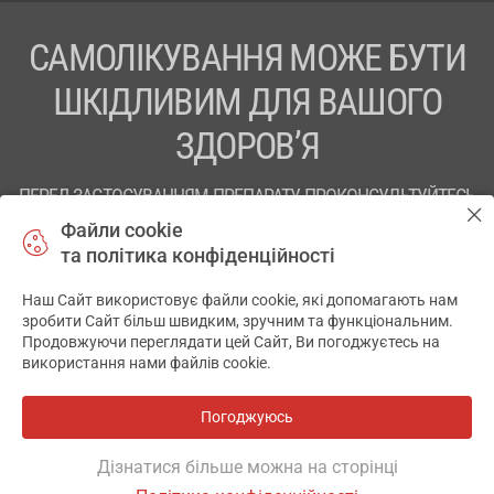
САМОЛІКУВАННЯ МОЖЕ БУТИ
ШКІДЛИВИМ ДЛЯ ВАШОГО
ЗДОРОВ’Я
ПЕРЕД ЗАСТОСУВАННЯМ ПРЕПАРАТУ ПРОКОНСУЛЬТУЙТЕСЬ
З ЛІКАРЕМ
Файли cookie
та політика конфіденційності
ТОВ «АПТЕКА 911.ЮА» Код ЄДРПОУ 43631965.
Наш Сайт використовує файли cookie, які допомагають нам
Відмова від відповідальності
зробити Сайт більш швидким, зручним та функціональним.
Продовжуючи переглядати цей Сайт, Ви погоджуєтесь на
© 2014-2026. Медична інформаційна система АПТЕКА911.ЮА
використання нами файлів cookie.
Розробка і підтримка сайту -
wu.ua
Погоджуюсь
Всі аптеки
на мапі
Дізнатися більше можна на сторінці