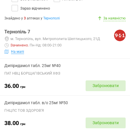
Зараз відчинено
Знайдено у
3
аптеках
у
Тернополі
За наявністю
Тернопіль 7
м. Тернопіль, вул. Митрополита Шептицького, 21Д
Зачинено
.
Пн-Нд: 08:00-21:00
На мапі
Дипіридамол табл. 25мг №40
ПАТ НВЦ БОРЩАГІВСЬКИЙ ХФЗ
36.00
Забронювати
грн
Дипіридамол табл. в/о 25мг №50
ГНЦЛС ТОВ ЗДОРОВ'Я
38.00
Забронювати
грн