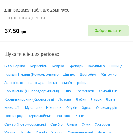
Дипіридамол табл. в/о 25мг №50
ГНЦЛС ТОВ ЗДОРОВ'Я
37.50
Забронювати
грн
Шукати в інших регіонах
Біла Церква
Бориспіль
Боярка
Бровари
Васильків
Вінниця
Горішні Плавні (Комсомольськ)
Дніпро
Дрогобич
Житомир
Запоріжжя
Івано-Франківськ
Ізмаїл
Ірпінь
Кам'янське (Дніпродзержинськ)
Київ
Кременчук
Кривий Ріг
Кропивницький (Кіровоград)
Лозова
Лубни
Луцьк
Львів
Миколаїв
Мукачево
Нікополь
Обухів
Одеса
Олександрія
Павлоград
Первомайськ
Полтава
Рівне
Самар (Новомосковськ)
Самбір
Сміла
Суми
Ужгород
Умань
Фастів
Харків
Херсон
Хмельницький
Черкаси