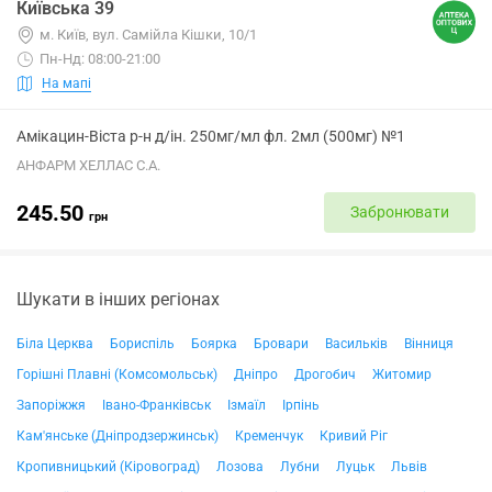
Київська 39
м. Київ, вул. Самійла Кішки, 10/1
Пн-Нд: 08:00-21:00
На мапі
Амікацин-Віста р-н д/ін. 250мг/мл фл. 2мл (500мг) №1
АНФАРМ ХЕЛЛАС С.А.
245.50
Забронювати
грн
Шукати в інших регіонах
Біла Церква
Бориспіль
Боярка
Бровари
Васильків
Вінниця
Горішні Плавні (Комсомольськ)
Дніпро
Дрогобич
Житомир
Запоріжжя
Івано-Франківськ
Ізмаїл
Ірпінь
Кам'янське (Дніпродзержинськ)
Кременчук
Кривий Ріг
Кропивницький (Кіровоград)
Лозова
Лубни
Луцьк
Львів