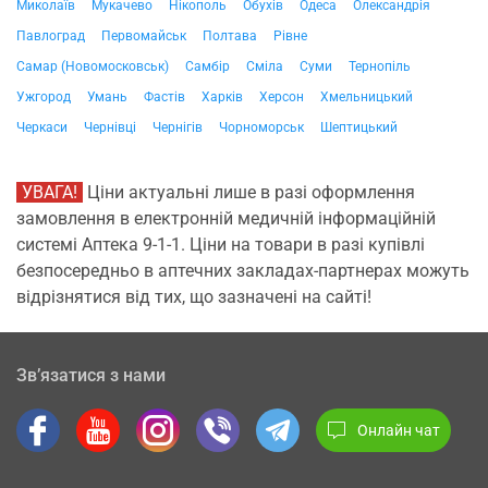
Миколаїв
Мукачево
Нікополь
Обухів
Одеса
Олександрія
Павлоград
Первомайськ
Полтава
Рівне
Самар (Новомосковськ)
Самбір
Сміла
Суми
Тернопіль
Ужгород
Умань
Фастів
Харків
Херсон
Хмельницький
Черкаси
Чернівці
Чернігів
Чорноморськ
Шептицький
УВАГА!
Ціни актуальні лише в разі оформлення
замовлення в електронній медичній інформаційній
системі Аптека 9-1-1. Ціни на товари в разі купівлі
безпосередньо в аптечних закладах-партнерах можуть
відрізнятися від тих, що зазначені на сайті!
Зв’язатися з нами
Онлайн чат