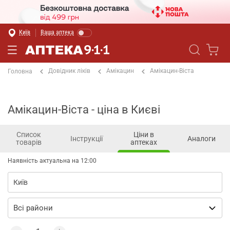
Київ
Ваша аптека
Довідник ліків
Амікацин
Амікацин-Віста
Головна
Амікацин-Віста - ціна в Києві
Список
Ціни в
Інструкції
Аналоги
товарів
аптеках
Наявність актуальна на 12:00