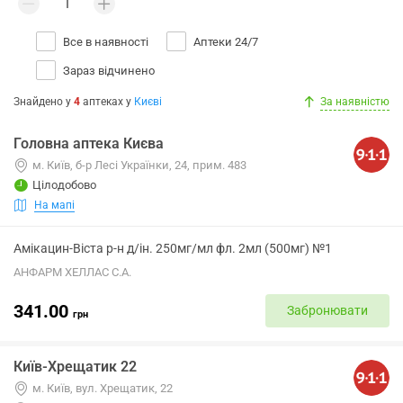
Все в наявності
Аптеки 24/7
Зараз відчинено
Знайдено у
4
аптеках
у
Києві
За наявністю
Головна аптека Києва
м. Київ, б-р Лесі Українки, 24, прим. 483
Цілодобово
На мапі
Амікацин-Віста р-н д/ін. 250мг/мл фл. 2мл (500мг) №1
АНФАРМ ХЕЛЛАС С.А.
341.00
Забронювати
грн
Київ-Хрещатик 22
м. Київ, вул. Хрещатик, 22