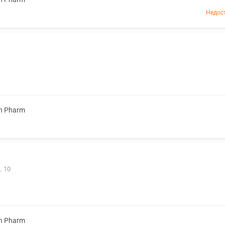
Недос
n Pharm
. 10
n Pharm