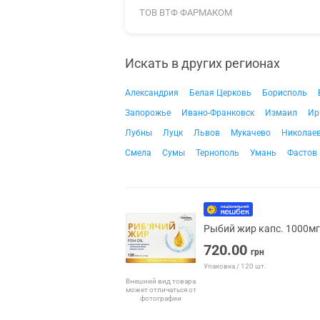
ТОВ ВТФ ФАРМАКОМ
Искать в других регионах
Александрия
Белая Церковь
Борисполь
Запорожье
Ивано-Франковск
Измаил
Ир
Лубны
Луцк
Львов
Мукачево
Николае
Смела
Сумы
Тернополь
Умань
Фастов
Рыбий жир капс. 1000мг
720.00
грн
Упаковка / 120 шт.
Внешний вид товара
может отличаться от
фотографии