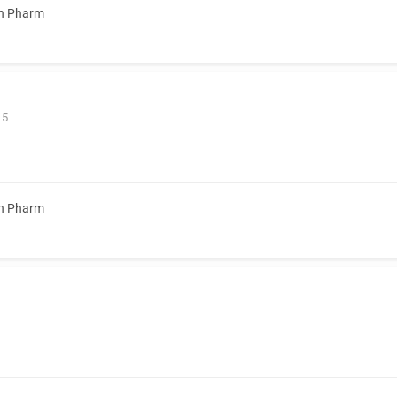
n Pharm
 5
n Pharm