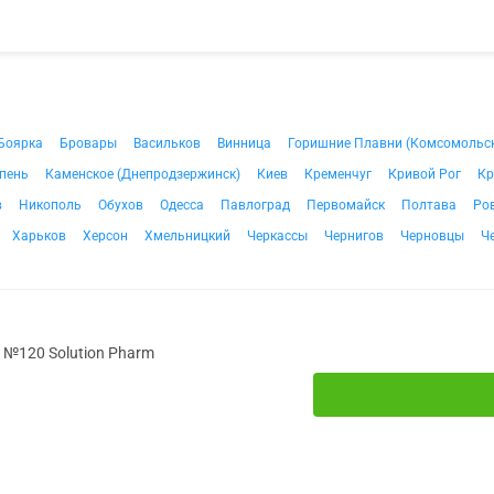
Боярка
Бровары
Васильков
Винница
Горишние Плавни (Комсомольс
пень
Каменское (Днепродзержинск)
Киев
Кременчуг
Кривой Рог
Кр
в
Никополь
Обухов
Одесса
Павлоград
Первомайск
Полтава
Ро
Харьков
Херсон
Хмельницкий
Черкассы
Чернигов
Черновцы
Ч
 №120 Solution Pharm