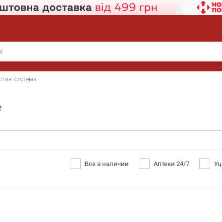
стая система
е
Все в наличии
Аптеки 24/7
Уц