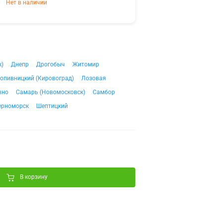
Нет в наличии
к)
Днепр
Дрогобыч
Житомир
опивницкий (Кировоград)
Лозовая
вно
Самарь (Новомосковск)
Самбор
ерноморск
Шептицкий
В корзину