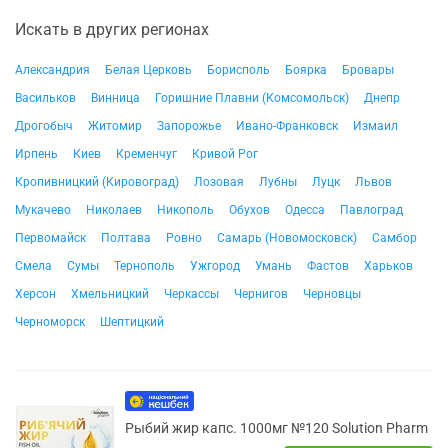
Искать в других регионах
Александрия
Белая Церковь
Борисполь
Боярка
Бровары
Васильков
Винница
Горишние Плавни (Комсомольск)
Днепр
Дрогобыч
Житомир
Запорожье
Ивано-Франковск
Измаил
Ирпень
Киев
Кременчуг
Кривой Рог
Кропивницкий (Кировоград)
Лозовая
Лубны
Луцк
Львов
Мукачево
Николаев
Никополь
Обухов
Одесса
Павлоград
Первомайск
Полтава
Ровно
Самарь (Новомосковск)
Самбор
Смела
Сумы
Тернополь
Ужгород
Умань
Фастов
Харьков
Херсон
Хмельницкий
Черкассы
Чернигов
Черновцы
Черноморск
Шептицкий
Рыбий жир капс. 1000мг №120 Solution Pharm