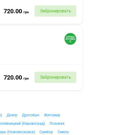
720.00
Забронировать
грн
720.00
Забронировать
грн
к)
Днепр
Дрогобыч
Житомир
опивницкий (Кировоград)
Лозовая
арь (Новомосковск)
Самбор
Смела