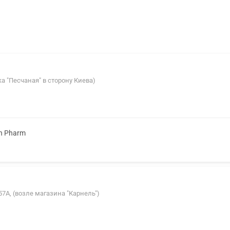
вка "Песчаная" в сторону Киева)
n Pharm
 57А, (возле магазина "Карнель")