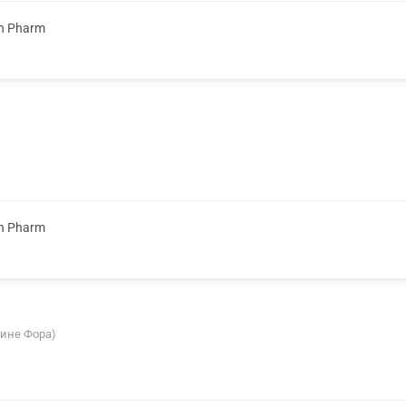
n Pharm
n Pharm
азине Фора)