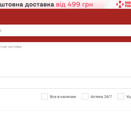
стая система
Все в наличии
Аптеки 24/7
Уц