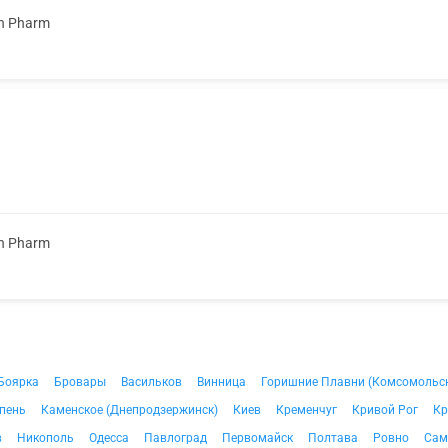
n Pharm
n Pharm
Боярка
Бровары
Васильков
Винница
Горишние Плавни (Комсомольс
пень
Каменское (Днепродзержинск)
Киев
Кременчуг
Кривой Рог
Кр
в
Никополь
Одесса
Павлоград
Первомайск
Полтава
Ровно
Сам