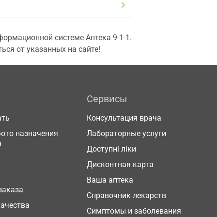
ормационной системе Аптека 9-1-1.
ься от указанных на сайте!
Сервисы
ать
Консультация врача
фото назначения
Лабораторные услуги
а
Доступні ліки
Дисконтная карта
Ваша аптека
заказа
Справочник лекарств
качества
Симптомы и заболевания