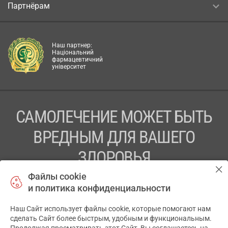
Партнёрам
Наш партнер:
Національний
фармацевтичний
університет
САМОЛЕЧЕНИЕ МОЖЕТ БЫТЬ
ВРЕДНЫМ ДЛЯ ВАШЕГО
ЗДОРОВЬЯ
Файлы cookie
ПЕРЕД ПРИМЕНЕНИЕМ ПРЕПАРАТА
и политика конфиденциальности
ПРОКОНСУЛЬТИРУЙТЕСЬ С ВРАЧОМ
Наш Сайт использует файлы cookie, которые помогают нам
✕
ТОВ «АПТЕКА 911.ЮА» Код ЄДРПОУ 43631965.
сделать Сайт более быстрым, удобным и функциональным.