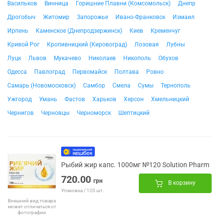
Васильков
Винница
Горишние Плавни (Комсомольск)
Днепр
Дрогобыч
Житомир
Запорожье
Ивано-Франковск
Измаил
Ирпень
Каменское (Днепродзержинск)
Киев
Кременчуг
Кривой Рог
Кропивницкий (Кировоград)
Лозовая
Лубны
Луцк
Львов
Мукачево
Николаев
Никополь
Обухов
Одесса
Павлоград
Первомайск
Полтава
Ровно
Самарь (Новомосковск)
Самбор
Смела
Сумы
Тернополь
Ужгород
Умань
Фастов
Харьков
Херсон
Хмельницкий
Чернигов
Черновцы
Черноморск
Шептицкий
Рыбий жир капс. 1000мг №120 Solution Pharm
720.00
грн
В корзину
Упаковка / 120 шт.
Внешний вид товара
может отличаться от
фотографии