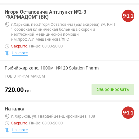
Игоря Остаповича Апт.пункт №2-3
"ФАРМАДОМ" (ВК)
г.Харьков, пер.Игоря Остаповича (Балакирева),3А, КНП
"Городская клиническая больница скорой и
неотложной медицинской помощи
им.проф.А.И.Мещанинова"ХГС
Закрыто
.
Пн-Вс: 08:00-20:00
На карте
Рыбий жир капс. 1000мг №120 Solution Pharm
ТОВ ВТФ ФАРМАКОМ
720.00
Забронировать
грн
Наталка
г. Харьков, ул. Гвардейцев-Широнинцев, 108
Закрыто
.
Пн-Вс: 08:00-20:00
На карте