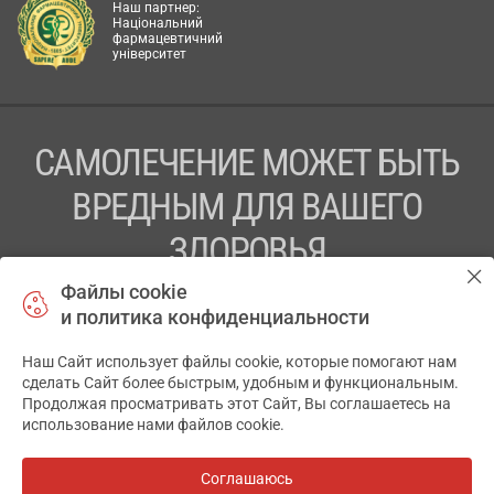
Наш партнер:
Національний
фармацевтичний
університет
САМОЛЕЧЕНИЕ МОЖЕТ БЫТЬ
ВРЕДНЫМ ДЛЯ ВАШЕГО
ЗДОРОВЬЯ
Файлы cookie
ПЕРЕД ПРИМЕНЕНИЕМ ПРЕПАРАТА
и политика конфиденциальности
ПРОКОНСУЛЬТИРУЙТЕСЬ С ВРАЧОМ
Наш Сайт использует файлы cookie, которые помогают нам
✕
ТОВ «АПТЕКА 911.ЮА» Код ЄДРПОУ 43631965.
сделать Сайт более быстрым, удобным и функциональным.
Продолжая просматривать этот Сайт, Вы соглашаетесь на
Отказ от ответственности
использование нами файлов cookie.
© 2014-2026. Медицинская информационная система
АПТЕКА911.ЮА
Соглашаюсь
Все аптеки
на карте