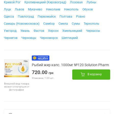
Кривой Рог
Кропивницкий (Кировоград)
Лозовая
Лубны
Луцк
Львов
Мукачево
Николаев
Никополь
Обухов
Одесса
Павлоград
Первомайск
Полтава
Ровно
Самарь (Новомосковск)
Самбор
Смела
Сумы
Тернополь
Ужгород
Умань
Фастов
Херсон
Хмельницкий
Черкассы
Чернигов
Черновцы
Черноморск
Шептицкий
Рыбий жир капс. 1000мг №120 Solution Pharm
720.00
грн
В корзину
Упаковка / 120 шт.
Внешний вид товара
может отличаться от
фотографии