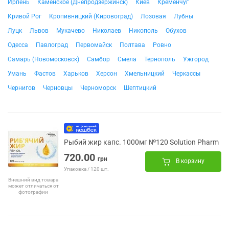
Ирпень
Каменское (Днепродзержинск)
Киев
Кременчуг
Кривой Рог
Кропивницкий (Кировоград)
Лозовая
Лубны
Луцк
Львов
Мукачево
Николаев
Никополь
Обухов
Одесса
Павлоград
Первомайск
Полтава
Ровно
Самарь (Новомосковск)
Самбор
Смела
Тернополь
Ужгород
Умань
Фастов
Харьков
Херсон
Хмельницкий
Черкассы
Чернигов
Черновцы
Черноморск
Шептицкий
Рыбий жир капс. 1000мг №120 Solution Pharm
720.00
грн
В корзину
Упаковка / 120 шт.
Внешний вид товара
может отличаться от
фотографии