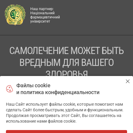
Наш партнер:
Національний
фармацевтичний
університет
САМОЛЕЧЕНИЕ МОЖЕТ БЫТЬ
ВРЕДНЫМ ДЛЯ ВАШЕГО
ЗДОРОВЬЯ
Файлы cookie
ПЕРЕД ПРИМЕНЕНИЕМ ПРЕПАРАТА
и политика конфиденциальности
ПРОКОНСУЛЬТИРУЙТЕСЬ С ВРАЧОМ
Наш Сайт использует файлы cookie, которые помогают нам
✕
ТОВ «АПТЕКА 911.ЮА» Код ЄДРПОУ 43631965.
сделать Сайт более быстрым, удобным и функциональным.
Продолжая просматривать этот Сайт, Вы соглашаетесь на
Отказ от ответственности
использование нами файлов cookie.
© 2014-2026. Медицинская информационная система