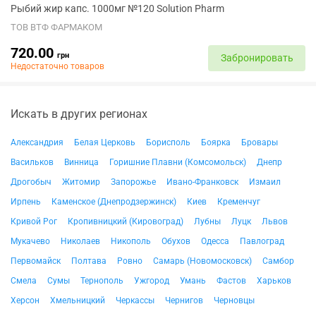
Рыбий жир капс. 1000мг №120 Solution Pharm
ТОВ ВТФ ФАРМАКОМ
720.00
грн
Забронировать
Недостаточно товаров
Искать в других регионах
Александрия
Белая Церковь
Борисполь
Боярка
Бровары
Васильков
Винница
Горишние Плавни (Комсомольск)
Днепр
Дрогобыч
Житомир
Запорожье
Ивано-Франковск
Измаил
Ирпень
Каменское (Днепродзержинск)
Киев
Кременчуг
Кривой Рог
Кропивницкий (Кировоград)
Лубны
Луцк
Львов
Мукачево
Николаев
Никополь
Обухов
Одесса
Павлоград
Первомайск
Полтава
Ровно
Самарь (Новомосковск)
Самбор
Смела
Сумы
Тернополь
Ужгород
Умань
Фастов
Харьков
Херсон
Хмельницкий
Черкассы
Чернигов
Черновцы