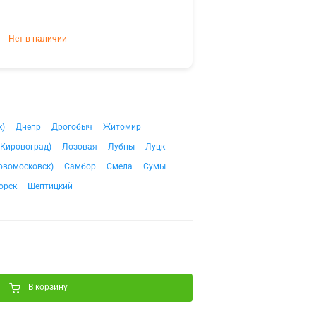
Нет в наличии
к)
Днепр
Дрогобыч
Житомир
(Кировоград)
Лозовая
Лубны
Луцк
овомосковск)
Самбор
Смела
Сумы
орск
Шептицкий
В корзину