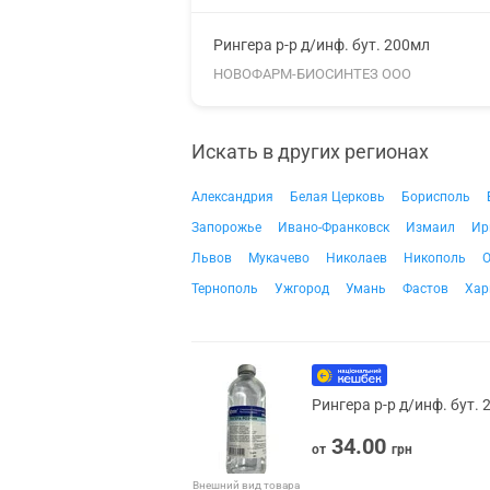
Рингера р-р д/инф. бут. 200мл
НОВОФАРМ-БИОСИНТЕЗ ООО
Искать в других регионах
Александрия
Белая Церковь
Борисполь
Запорожье
Ивано-Франковск
Измаил
Ир
Львов
Мукачево
Николаев
Никополь
О
Тернополь
Ужгород
Умань
Фастов
Хар
Рингера р-р д/инф. бут.
34.00
от
грн
Внешний вид товара