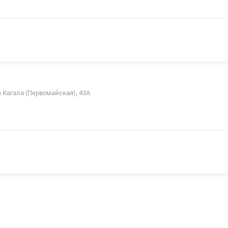
а Кагала (Первомайская), 43А