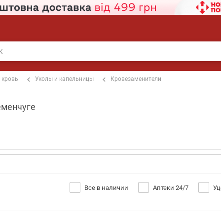
 кровь
Уколы и капельницы
Кровезаменители
еменчуге
Все в наличии
Аптеки 24/7
Уц