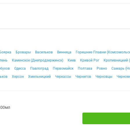
Боярка
Бровары
Васильков
Винница
Горишние Плавни (Комсомольс
пень
Каменское (Днепродзержинск)
Киев
Кривой Рог
Кропивницкий 
бухов
Одесса
Павлоград
Первомайск
Полтава
Ровно
Самарь (Н
ьков
Херсон
Хмельницкий
Черкассы
Чернигов
Черновцы
Черном
 200мл