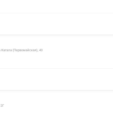
а Кагала (Первомайская), 43
 2Г