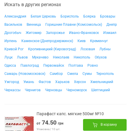
Искать в других регионах
Александрия
Белая Церковь
Борисполь
Боярка
Бровары
Васильков
Винница
Горишние Плавни (Комсомольск)
Днепр
Дрогобыч
Житомир
Запорожье
Ивано-Франковск
Измаил
Ирпень
Каменское (Днепродзержинск)
Киев
Кременчуг
Кривой Рог
Кропивницкий (Кировоград)
Лозовая
Лубны
Луцк
Львов
Мукачево
Николаев
Никополь
Обухов
Одесса
Павлоград
Первомайск
Полтава
Ровно
Самарь (Новомосковск)
Самбор
Смела
Сумы
Тернополь
Ужгород
Умань
Фастов
Харьков
Херсон
Хмельницкий
Черкассы
Чернигов
Черновцы
Черноморск
Шептицкий
Парафаст капс. мягкие 500мг №10
74.50
от
грн
В корзину
Упаковка / 10 шт.