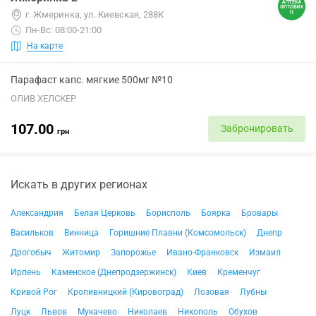
г. Жмеринка, ул. Киевская, 288К
Пн-Вс: 08:00-21:00
На карте
Парафаст капс. мягкие 500мг №10
ОЛИВ ХЕЛСКЕР
107.00
Забронировать
грн
Искать в других регионах
Александрия
Белая Церковь
Борисполь
Боярка
Бровары
Васильков
Винница
Горишние Плавни (Комсомольск)
Днепр
Дрогобыч
Житомир
Запорожье
Ивано-Франковск
Измаил
Ирпень
Каменское (Днепродзержинск)
Киев
Кременчуг
Кривой Рог
Кропивницкий (Кировоград)
Лозовая
Лубны
Луцк
Львов
Мукачево
Николаев
Никополь
Обухов