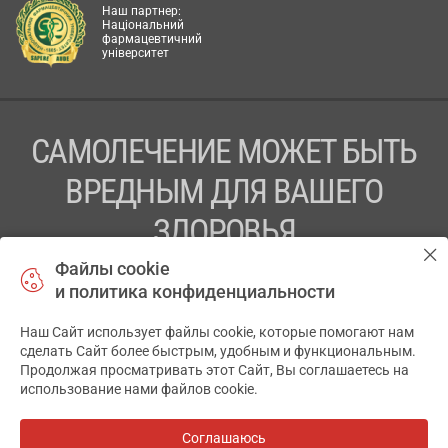
Наш партнер:
Національний
фармацевтичний
університет
САМОЛЕЧЕНИЕ МОЖЕТ БЫТЬ
ВРЕДНЫМ ДЛЯ ВАШЕГО
ЗДОРОВЬЯ
Файлы cookie
ПЕРЕД ПРИМЕНЕНИЕМ ПРЕПАРАТА
и политика конфиденциальности
ПРОКОНСУЛЬТИРУЙТЕСЬ С ВРАЧОМ
Наш Сайт использует файлы cookie, которые помогают нам
✕
ТОВ «АПТЕКА 911.ЮА» Код ЄДРПОУ 43631965.
сделать Сайт более быстрым, удобным и функциональным.
Продолжая просматривать этот Сайт, Вы соглашаетесь на
Отказ от ответственности
использование нами файлов cookie.
© 2014-2026. Медицинская информационная система
АПТЕКА911.ЮА
Соглашаюсь
Все аптеки