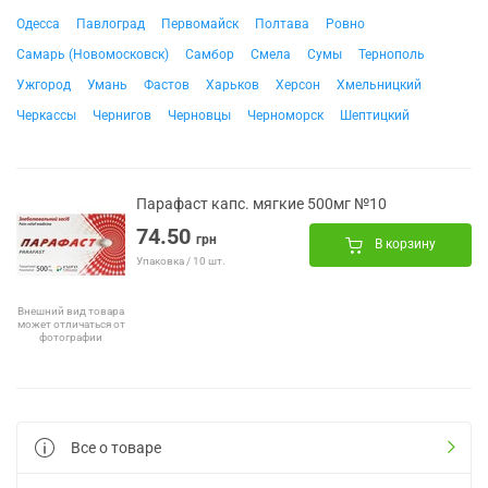
Одесса
Павлоград
Первомайск
Полтава
Ровно
Самарь (Новомосковск)
Самбор
Смела
Сумы
Тернополь
Ужгород
Умань
Фастов
Харьков
Херсон
Хмельницкий
Черкассы
Чернигов
Черновцы
Черноморск
Шептицкий
Парафаст капс. мягкие 500мг №10
74.50
грн
В корзину
Упаковка / 10 шт.
Внешний вид товара
может отличаться от
фотографии
Все о товаре