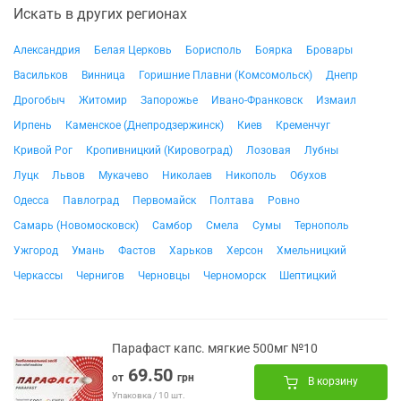
Искать в других регионах
Александрия
Белая Церковь
Борисполь
Боярка
Бровары
Васильков
Винница
Горишние Плавни (Комсомольск)
Днепр
Дрогобыч
Житомир
Запорожье
Ивано-Франковск
Измаил
Ирпень
Каменское (Днепродзержинск)
Киев
Кременчуг
Кривой Рог
Кропивницкий (Кировоград)
Лозовая
Лубны
Луцк
Львов
Мукачево
Николаев
Никополь
Обухов
Одесса
Павлоград
Первомайск
Полтава
Ровно
Самарь (Новомосковск)
Самбор
Смела
Сумы
Тернополь
Ужгород
Умань
Фастов
Харьков
Херсон
Хмельницкий
Черкассы
Чернигов
Черновцы
Черноморск
Шептицкий
Парафаст капс. мягкие 500мг №10
69.50
от
грн
В корзину
Упаковка / 10 шт.