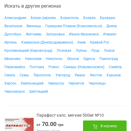
Искать в других регионах
Александрия
Белая Церковь
Борисполь
Боярка
Бровары
Васильков
Винница
Горишние Плавни (Комсомольск)
Днепр
Дрогобыч
Житомир
Запорожье
Ивано-Франковск
Измаил
Ирпень
Каменское (Днепродзержинск)
Киев
Кривой Рог
Кропивницкий (Кировоград)
Лозовая
Лубны
Луцк
Львов
Мукачево
Николаев
Никополь
Обухов
Одесса
Павлоград
Первомайск
Полтава
Ровно
Самарь (Новомосковск)
Самбор
Смела
Сумы
Тернополь
Ужгород
Умань
Фастов
Харьков
Херсон
Хмельницкий
Черкассы
Чернигов
Черновцы
Черноморск
Шептицкий
Парафаст капс. мягкие 500мг №10
70.00
от
грн
В корзину
Упаковка / 10 шт.