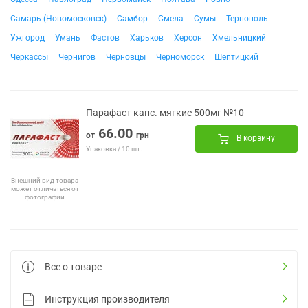
Самарь (Новомосковск)
Самбор
Смела
Сумы
Тернополь
Ужгород
Умань
Фастов
Харьков
Херсон
Хмельницкий
Черкассы
Чернигов
Черновцы
Черноморск
Шептицкий
Парафаст капс. мягкие 500мг №10
66.00
от
грн
В корзину
Упаковка / 10 шт.
Внешний вид товара
может отличаться от
фотографии
Все о товаре
Инструкция производителя