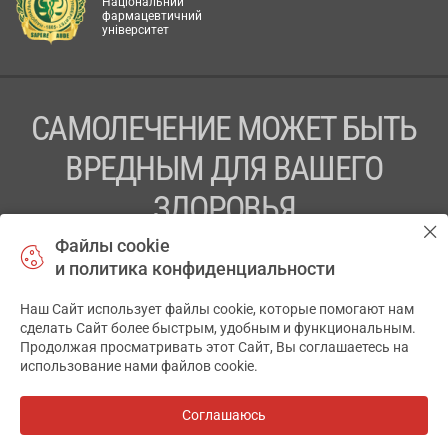
Національний
фармацевтичний
університет
САМОЛЕЧЕНИЕ МОЖЕТ БЫТЬ
ВРЕДНЫМ ДЛЯ ВАШЕГО
ЗДОРОВЬЯ
Файлы cookie
ПЕРЕД ПРИМЕНЕНИЕМ ПРЕПАРАТА
и политика конфиденциальности
ПРОКОНСУЛЬТИРУЙТЕСЬ С ВРАЧОМ
Наш Сайт использует файлы cookie, которые помогают нам
✕
ТОВ «АПТЕКА 911.ЮА» Код ЄДРПОУ 43631965.
сделать Сайт более быстрым, удобным и функциональным.
Продолжая просматривать этот Сайт, Вы соглашаетесь на
Отказ от ответственности
использование нами файлов cookie.
© 2014-2026. Медицинская информационная система
АПТЕКА911.ЮА
Соглашаюсь
Все аптеки
на карте