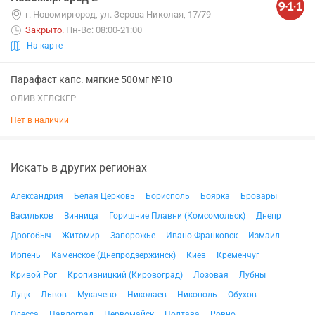
г. Новомиргород, ул. Зерова Николая, 17/79
Закрыто
.
Пн-Вс: 08:00-21:00
На карте
Парафаст капс. мягкие 500мг №10
ОЛИВ ХЕЛСКЕР
Нет в наличии
Искать в других регионах
Александрия
Белая Церковь
Борисполь
Боярка
Бровары
Васильков
Винница
Горишние Плавни (Комсомольск)
Днепр
Дрогобыч
Житомир
Запорожье
Ивано-Франковск
Измаил
Ирпень
Каменское (Днепродзержинск)
Киев
Кременчуг
Кривой Рог
Кропивницкий (Кировоград)
Лозовая
Лубны
Луцк
Львов
Мукачево
Николаев
Никополь
Обухов
Одесса
Павлоград
Первомайск
Полтава
Ровно