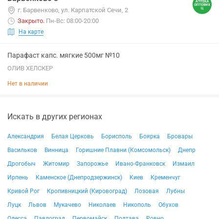
г. Барвенково, ул. Карпатской Сечи, 2
Закрыто
.
Пн-Вс: 08:00-20:00
На карте
Парафаст капс. мягкие 500мг №10
ОЛИВ ХЕЛСКЕР
Нет в наличии
Искать в других регионах
Александрия
Белая Церковь
Борисполь
Боярка
Бровары
Васильков
Винница
Горишние Плавни (Комсомольск)
Днепр
Дрогобыч
Житомир
Запорожье
Ивано-Франковск
Измаил
Ирпень
Каменское (Днепродзержинск)
Киев
Кременчуг
Кривой Рог
Кропивницкий (Кировоград)
Лозовая
Лубны
Луцк
Львов
Мукачево
Николаев
Никополь
Обухов
Одесса
Павлоград
Первомайск
Полтава
Ровно