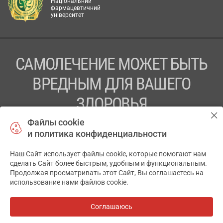
Національний
фармацевтичний
університет
САМОЛЕЧЕНИЕ МОЖЕТ БЫТЬ
ВРЕДНЫМ ДЛЯ ВАШЕГО
ЗДОРОВЬЯ
Файлы cookie
ПЕРЕД ПРИМЕНЕНИЕМ ПРЕПАРАТА
и политика конфиденциальности
ПРОКОНСУЛЬТИРУЙТЕСЬ С ВРАЧОМ
Наш Сайт использует файлы cookie, которые помогают нам
✕
ТОВ «АПТЕКА 911.ЮА» Код ЄДРПОУ 43631965.
сделать Сайт более быстрым, удобным и функциональным.
Продолжая просматривать этот Сайт, Вы соглашаетесь на
Отказ от ответственности
использование нами файлов cookie.
© 2014-2026. Медицинская информационная система
АПТЕКА911.ЮА
Соглашаюсь
Все аптеки
на карте