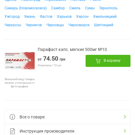
Самарь (Новомосковск)
Самбор
Смела
Сумы
Тернополь
Ужгород
Умань
Фастов
Харьков
Херсон
Хмельницкий
Черкассы
Чернигов
Черновцы
Черноморск
Шептицкий
Парафаст капс. мягкие 500мг №10
74.50
от
грн
В корзину
Упаковка / 10 шт.
Внешний вид товара
может отличаться от
фотографии
Все о товаре
Инструкция производителя