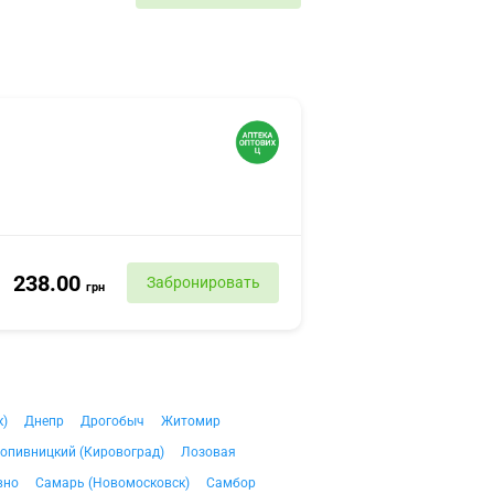
238.00
Забронировать
грн
к)
Днепр
Дрогобыч
Житомир
опивницкий (Кировоград)
Лозовая
вно
Самарь (Новомосковск)
Самбор