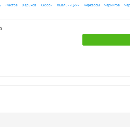
ь
Фастов
Харьков
Херсон
Хмельницкий
Черкассы
Чернигов
Че
0