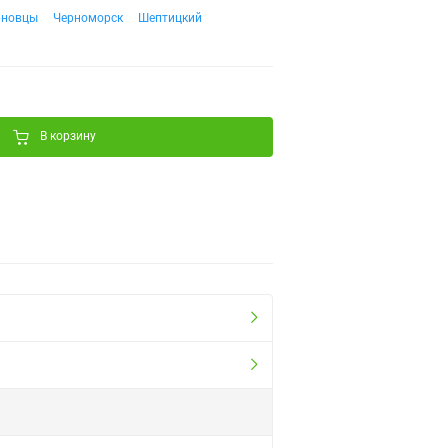
рновцы
Черноморск
Шептицкий
В корзину