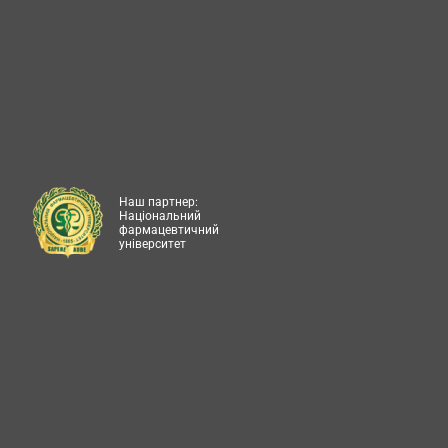
Наш партнер:
Національний
фармацевтичний
університет