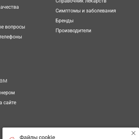
Справочник лекарств
качества
Симптомы и заболевания
Бренды
ые вопросы
Производители
телефоны
рам
тнером
а сайте
Файлы cookie