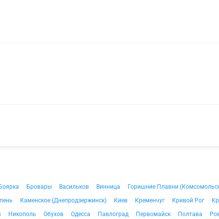
Боярка
Бровары
Васильков
Винница
Горишние Плавни (Комсомольс
пень
Каменское (Днепродзержинск)
Киев
Кременчуг
Кривой Рог
Кр
в
Никополь
Обухов
Одесса
Павлоград
Первомайск
Полтава
Ро