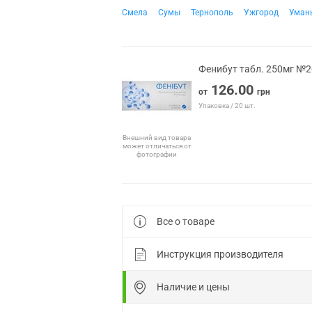
Смела
Сумы
Тернополь
Ужгород
Уман
Фенибут табл. 250мг №2
126.00
от
грн
Упаковка / 20 шт.
Внешний вид товара
может отличаться от
фотографии
Все о товаре
Инструкция производителя
Наличие и цены